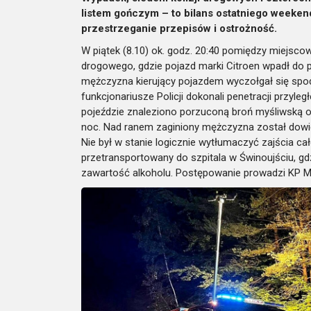
listem gończym – to bilans ostatniego weeken
przestrzeganie przepisów i ostrożność.
W piątek (8.10) ok. godz. 20:40 pomiędzy miejsco
drogowego, gdzie pojazd marki Citroen wpadł do 
mężczyzna kierujący pojazdem wyczołgał się spod 
funkcjonariusze Policji dokonali penetracji przy
pojeździe znaleziono porzuconą broń myśliwską o
noc. Nad ranem zaginiony mężczyzna został dowie
Nie był w stanie logicznie wytłumaczyć zajścia cał
przetransportowany do szpitala w Świnoujściu, g
zawartość alkoholu. Postępowanie prowadzi KP M