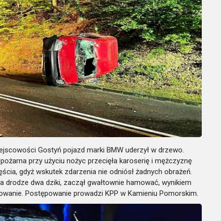
iejscowości Gostyń pojazd marki BMW uderzył w drzewo.
 pożarna przy użyciu nożyc przecięła karoserię i mężczyznę
ęścia, gdyż wskutek zdarzenia nie odniósł żadnych obrażeń.
na drodze dwa dziki, zaczął gwałtownie hamować, wynikiem
howanie. Postępowanie prowadzi KPP w Kamieniu Pomorskim.