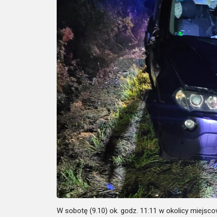
W sobotę (9.10) ok. godz. 11:11 w okolicy miejs