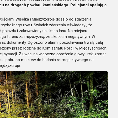
du na drogach powiatu kamieńskiego. Policjanci apelują o
wościami Wisełka i Międzyzdroje doszło do zdarzenia
przydrożnego rowu. Świadek zdarzenia oświadczył, że
pojazdu i zakrwawiony uciekł do lasu. Na miejscu
ległego terenu za mężczyzną, ze skutkiem negatywnym. W
raz dokumenty. Ogłoszono alarm, poszukiwania trwały całą
ziony przez rodzinę do Komisariatu Policji w Międzyzdrojach.
ej sytuacji. Z uwagi na widoczne obrażenia głowy i ręki został
dzie pobrano mu krew do badania retrospektywnego na
iędzyzdroje.