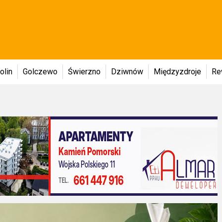
olin
Golczewo
Świerzno
Dziwnów
Międzyzdroje
Re