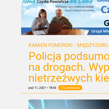
KAMIEŃ POMORSKI
/
MIĘDZYZDRO
Policja podsumo
na drogach. Wyp
nietrzeźwych ki
paź 11, 2021
•
18:03
4 komentarze