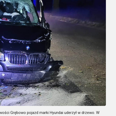
cowości Grębowo pojazd marki Hyundai uderzył w drzewo. W