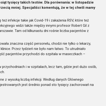
iąt tysięcy takich testów. Dla porównania: w listopadzie
trzecią mniej. Specjaliści komentują, że w tej chwili mamy
też infekcje takie jak Covid-19 i zakażenia RSV, które też
kcyjnego widzi także między innymi profesor Robert Gil z
awie. Tam od kilkunastu dni rośnie liczba pacjentów z
owała znaczna część personelu, chodzi nie tylko o lekarzy,
j klinice. Przez tydzień nie było nam łatwo. To utrudniało
część pacjentów przychodzi do szpitala w maseczkach –
 przychodniach i w szpitalach, lecz tam, gdzie jest dużo osób,
ach.
ane z wysoką liczbą infekcji. Według danych Głównego
ejestrowanych jest średnio ponad sto tysięcy zachorowań na