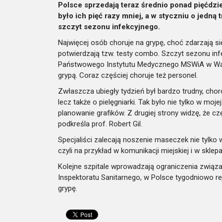
Polsce sprzedają teraz średnio ponad pięćdzies
było ich pięć razy mniej, a w styczniu o jedną 
szczyt sezonu infekcyjnego.
Najwięcej osób choruje na grypę, choć zdarzają się 
potwierdzają tzw. testy combo. Szczyt sezonu infe
Państwowego Instytutu Medycznego MSWiA w Warsz
grypą. Coraz częściej choruje też personel.
Zwłaszcza ubiegły tydzień był bardzo trudny, chor
lecz także o pielęgniarki. Tak było nie tylko w moje
planowanie grafików. Z drugiej strony widzę, że 
podkreśla prof. Robert Gil.
Specjaliści zalecają noszenie maseczek nie tylko w
czyli na przykład w komunikacji miejskiej i w sklep
Kolejne szpitale wprowadzają ograniczenia związ
Inspektoratu Sanitarnego, w Polsce tygodniowo r
grypę.