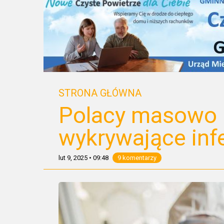
STRONA GŁÓWNA
Polacy masowo k
wykrywające inf
lut 9, 2025
•
09:48
9 komentarzy