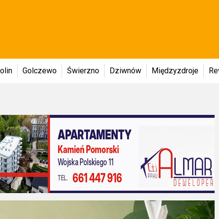
olin
Golczewo
Świerzno
Dziwnów
Międzyzdroje
Re