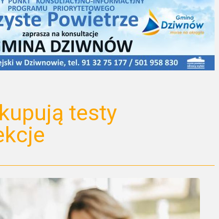
upują testy
ekcje