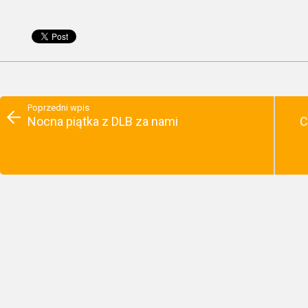
Poprzedni wpis
Nocna piątka z DLB za nami
C