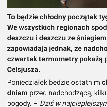
To będzie chłodny początek tyg
We wszystkich regionach spo
deszczu i deszczu ze śniegiem
zapowiadają jednak, że nadcho
czwartek termometry pokażą p
Celsjusza.
Poniedziałek będzie ostatnim
c
dniem
przed nadchodzącą, kil
pogody. –
Dziś w najcieplejsz