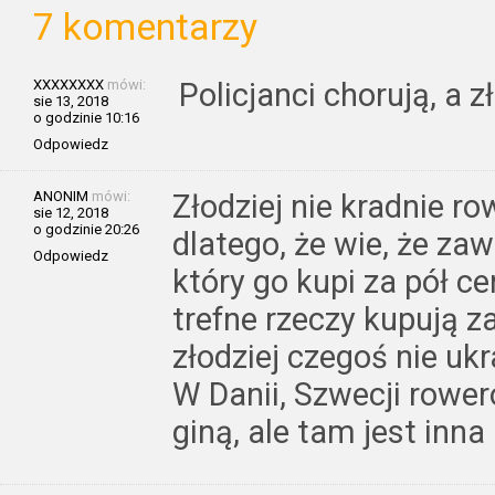
7 komentarzy
XXXXXXXX
mówi:
Policjanci chorują, a z
sie 13, 2018
o godzinie 10:16
Odpowiedz
ANONIM
mówi:
Złodziej nie kradnie ro
sie 12, 2018
o godzinie 20:26
dlatego, że wie, że zaw
Odpowiedz
który go kupi za pół cen
trefne rzeczy kupują z
złodziej czegoś nie ukr
W Danii, Szwecji roweró
giną, ale tam jest inna