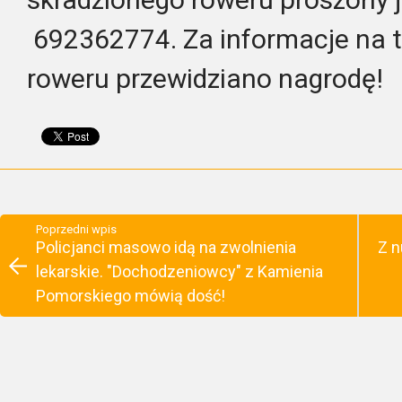
692362774. Za informacje na 
roweru przewidziano nagrodę!
Poprzedni wpis
Policjanci masowo idą na zwolnienia
Z n
lekarskie. "Dochodzeniowcy" z Kamienia
Pomorskiego mówią dość!