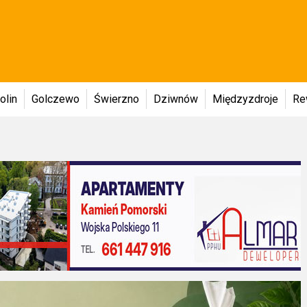
olin
Golczewo
Świerzno
Dziwnów
Międzyzdroje
Re