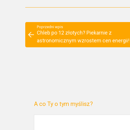
Poprzedni wpis
Chleb po 12 złotych? Piekarnie z
astronomicznym wzrostem cen energii!
A co Ty o tym myślisz?