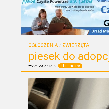
OGŁOSZENIA
/
ZWIERZĘTA
piesek do adopcj
wrz 24, 2022
•
12:10
3 komentarze