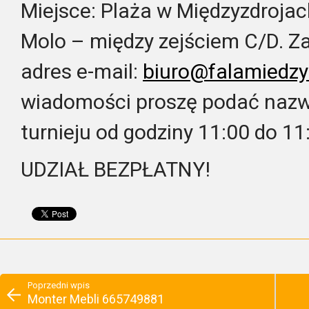
Miejsce: Plaża w Międzyzdrojach
Molo – między zejściem C/D. Z
adres e-mail:
biuro@falamiedzyz
wiadomości proszę podać nazwę
turnieju od godziny 11:00 do 11
UDZIAŁ BEZPŁATNY!
Poprzedni wpis
Monter Mebli 665749881