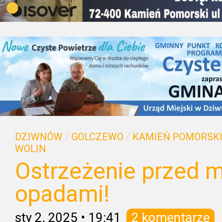
DZIWNÓW
/
GOLCZEWO
/
KAMIEŃ POMORSK
WOLIN
Ostrzeżenie przed 
opadami!
sty 2, 2025
•
19:41
2 komentarze