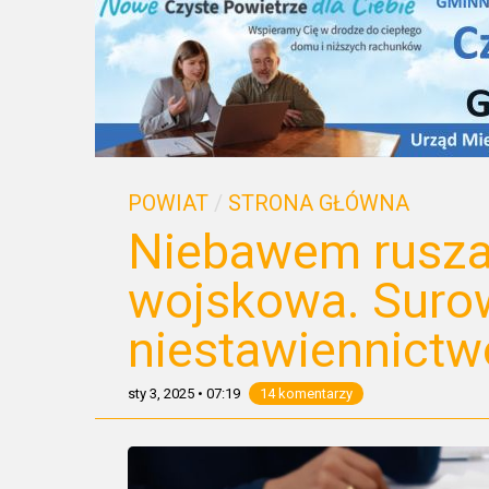
POWIAT
/
STRONA GŁÓWNA
Niebawem rusza 
wojskowa. Surow
niestawiennictw
sty 3, 2025
•
07:19
14 komentarzy