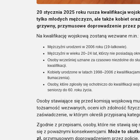
20 stycznia 2025 roku rusza kwalifikacja wojs
tylko młodych mężczyzn, ale także kobiet ora
grzywny, przymusowe doprowadzenie przez poli
Na kwalifikację wojskową zostaną wezwane m.in.:
Mężczyźni urodzeni w 2006 roku (19-latkowie).
Mężczyźni w wieku 20–24 lat, którzy nie posiadają okr
Osoby wcześniej uznane za czasowo niezdolne do służb
kwalifikacji.
Kobiety urodzone w latach 1998–2006 z kwalifikacjami
tłumaczenia).
Osoby, które zgłosiły się ochotniczo do kwalifikacji 
seniorzy do 60. roku życia.
Osoby stawiające się przed komisją wojskową musz
tożsamość wezwanych, oceni ich zdolność fizyczn
zaświadczenie, w którym określi przypisaną kateg
Zgodnie z przepisami, osoby, które nie stawią się
się z poważnymi konsekwencjami.
Może to skutk
zł,
przymusowym doprowadzeniem przez policję, a