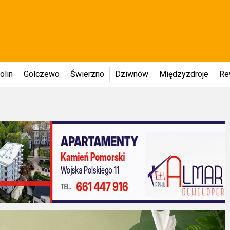
olin
Golczewo
Świerzno
Dziwnów
Międzyzdroje
Re