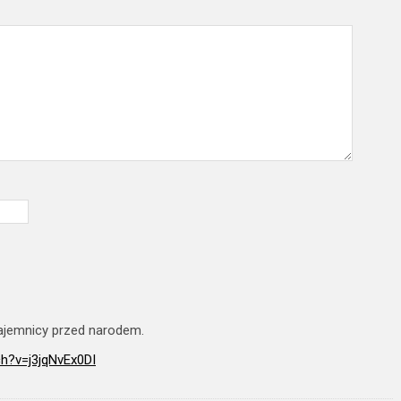
tajemnicy przed narodem.
h?v=j3jqNvEx0DI