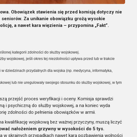
kowa. Obowiązek stawienia się przed komisją dotyczy nie
z seniorów. Za unikanie obowiązku grożą wysokie
cję, a nawet kara więzienia – przypomina „Fakt”.
eślonej kategorii zdolności do służby wojskowej.
y wojskowej, jeśli okres tej niezdolności upływa przed lub w trakcie
 w dziedzinach przydatnych dla wojska (np. medycyna, informatyka,
wojskowej lub nie uregulowały swojego stosunku do służby wojskowej, w tym
ą przejść proces weryfikacji i oceny. Komisja sprawdzi
ą i psychiczną do służby wojskowej, a na koniec wyda
orię zdolności do pełnienia obowiązków w armii.
 na kwalifikację wojskową bez ważnej przyczyny, muszą liczyć
ować nałożeniem grzywny w wysokości do 5 tys.
 w skrajnych przypadkach nawet karą pozbawienia wolności