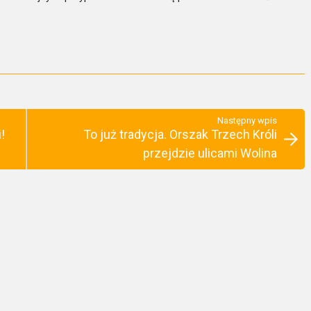
Następny wpis
!
To już tradycja. Orszak Trzech Króli
przejdzie ulicami Wolina