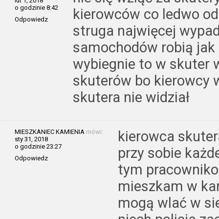
lut 1, 2018
o godzinie 8:42
kierowców co ledwo od
Odpowiedz
struga najwięcej wypa
samochodów robią jak 
wybiegnie to w skuter 
skuterów bo kierowcy w
skutera nie widział
MIESZKANIEC KAMIENIA
mówi:
kierowca skuter
sty 31, 2018
o godzinie 23:27
przy sobie każd
Odpowiedz
tym pracowniko
mieszkam w kami
mogą wlać w sie