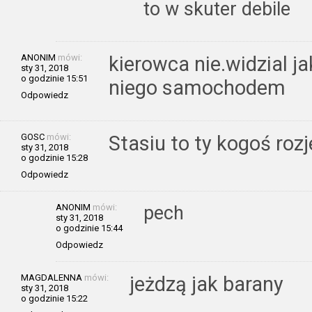
to w skuter debile
ANONIM
mówi:
kierowca nie.widzial ja
sty 31, 2018
o godzinie 15:51
niego samochodem
Odpowiedz
GOSC
mówi:
Stasiu to ty kogoś roz
sty 31, 2018
o godzinie 15:28
Odpowiedz
ANONIM
mówi:
pech
sty 31, 2018
o godzinie 15:44
Odpowiedz
MAGDALENNA
mówi:
jeżdzą jak barany
sty 31, 2018
o godzinie 15:22