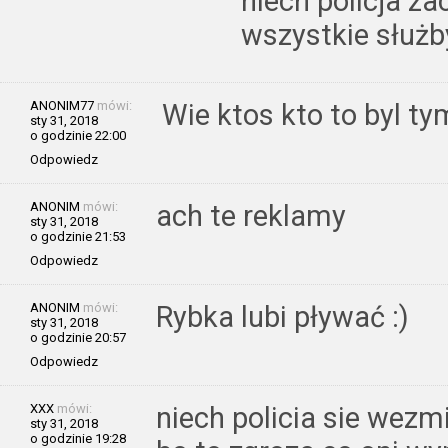
niech policja z
wszystkie służby
ANONIM77
mówi:
Wie ktos kto to byl t
sty 31, 2018
o godzinie 22:00
Odpowiedz
ANONIM
mówi:
ach te reklamy
sty 31, 2018
o godzinie 21:53
Odpowiedz
ANONIM
mówi:
Rybka lubi pływać :)
sty 31, 2018
o godzinie 20:57
Odpowiedz
XXX
mówi:
niech policia sie wezm
sty 31, 2018
o godzinie 19:28