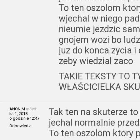
To ten oszolom kto
wjechal w niego pad
nieumie jezdzic sa
gnojem wozi bo ludz
juz do konca zycia i
zeby wiedzial zaco
TAKIE TEKSTY TO 
WŁAŚCICIELKA SKU
ANONIM
mówi:
Tak ten na skuterze t
lut 1, 2018
o godzinie 12:47
jechal normalnie przed
Odpowiedz
To ten oszolom ktory