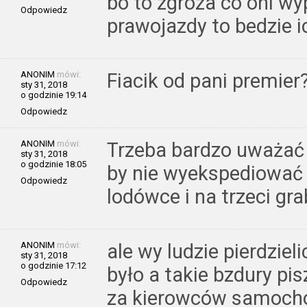
bo to zgroza co oni wy
Odpowiedz
prawojazdy to bedzie i
ANONIM
mówi:
Fiacik od pani premier
sty 31, 2018
o godzinie 19:14
Odpowiedz
ANONIM
mówi:
Trzeba bardzo uważać
sty 31, 2018
o godzinie 18:05
by nie wyekspediować 
Odpowiedz
lodówce i na trzeci gra
ANONIM
mówi:
ale wy ludzie pierdzieli
sty 31, 2018
o godzinie 17:12
było a takie bzdury pi
Odpowiedz
za kierowców samocho