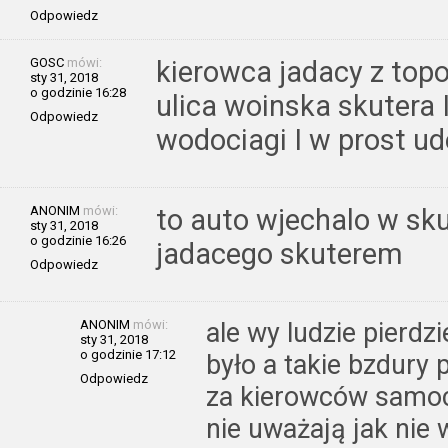
Odpowiedz
GOSC
mówi:
kierowca jadacy z topo
sty 31, 2018
o godzinie 16:28
ulica woinska skutera 
Odpowiedz
wodociagi I w prost ud
ANONIM
mówi:
to auto wjechalo w sku
sty 31, 2018
o godzinie 16:26
jadacego skuterem
Odpowiedz
ANONIM
mówi:
ale wy ludzie pierdzi
sty 31, 2018
o godzinie 17:12
było a takie bzdury 
Odpowiedz
za kierowców samoc
nie uważają jak nie