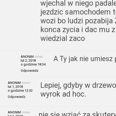
wjechal w niego padal
jezdzic samochodem t
wozi bo ludzi pozabija
konca zycia i dac mu z
wiedzial zaco
ANONIM
mówi:
A Ty jak nie umiesz p
lut 2, 2018
o godzinie 18:34
Odpowiedz
ANONIM
mówi:
Lepiej, gdyby w drzewo
lut 1, 2018
o godzinie 12:32
wyrok ad hoc.
Odpowiedz
ANONIM
mówi:
nie się wziąć za skuter