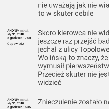
nie uważają jak nie wi
to w skuter debile
ANONIM
mówi:
Skoro kierowca nie wid
sty 31, 2018
o godzinie 17:08
jeszcze raz przejść bad
Odpowiedz
jechał z ulicy Topolow
Wolińską to znaczy, ż
wymusił pierwszeństwo
Przecież skuter nie jes
widzieć
ANONIM
mówi:
Znieczulenie zostało 
sty 31, 2018
o godzinie 16:35