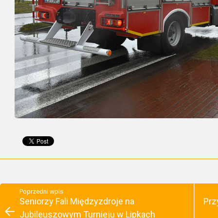
Poprzedni wpis
Seniorzy Fali Międzyzdroje na
Prz
Jubileuszowym Turnieju w Lipkach