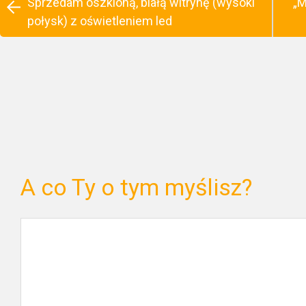
Sprzedam oszkloną, białą witrynę (wysoki
„M
połysk) z oświetleniem led
A co Ty o tym myślisz?