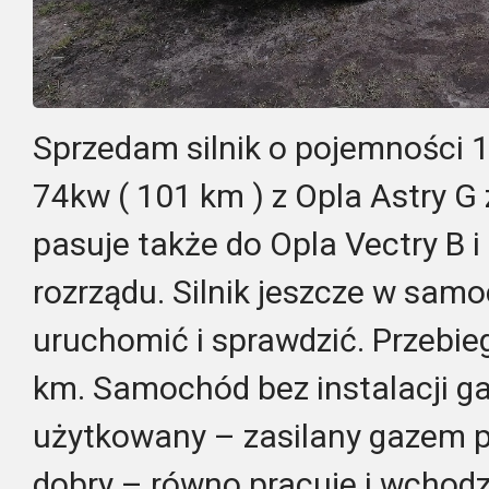
Sprzedam silnik o pojemności 
74kw ( 101 km ) z Opla Astry G 
pasuje także do Opla Vectry B i
rozrządu. Silnik jeszcze w sam
uruchomić i sprawdzić. Przebi
km. Samochód bez instalacji gaz
użytkowany – zasilany gazem p
dobry – równo pracuje i wchodz