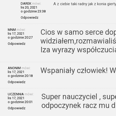
DAREK
mówi:
A z ciebie taki radny jak z konia gi
lis 20, 2021
o godzinie 23:38
Odpowiedz
MNM
mówi:
Cios w samo serce dop
lis 17, 2021
o godzinie 20:27
widziałem,rozmawiali
Odpowiedz
Iza wyrazy współczuci
ANONIM
mówi:
Wspaniały człowiek! W
lis 17, 2021
o godzinie 20:18
Odpowiedz
UCZENNIA
mówi:
Super nauczyciel , sup
lis 17, 2021
o godzinie 20:01
odpoczynek racz mu da
Odpowiedz