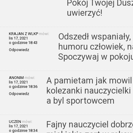
Pokój Twojej Dus
uwierzyć!
KRAJAN Z WLKP
mówi:
Odszedł wspaniały,
lis 17, 2021
o godzinie 18:43
humoru człowiek, na
Odpowiedz
Spoczywaj w pokoju
ANONIM
mówi:
A pamietam jak mowil 
lis 17, 2021
o godzinie 18:36
kolezanki nauczycielki p
Odpowiedz
a byl sportowcem
UCZEN
mówi:
Fajny nauczyciel dob
lis 17, 2021
o godzinie 18:34