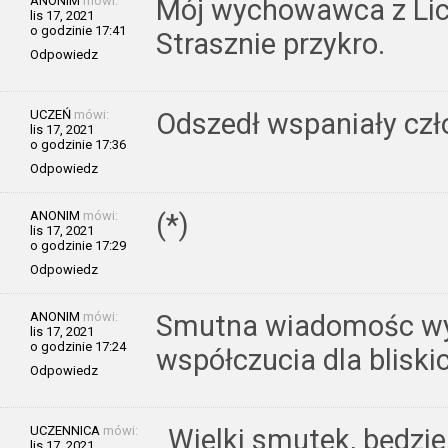
ANONIM
mówi:
Mój wychowawca z Li
lis 17, 2021
o godzinie 17:41
Strasznie przykro.
Odpowiedz
UCZEŃ
mówi:
Odszedł wspaniały człow
lis 17, 2021
o godzinie 17:36
Odpowiedz
ANONIM
mówi:
(*)
lis 17, 2021
o godzinie 17:29
Odpowiedz
ANONIM
mówi:
Smutna wiadomośc wy
lis 17, 2021
o godzinie 17:24
współczucia dla bliski
Odpowiedz
UCZENNICA
mówi:
Wielki smutek, będzi
lis 17, 2021