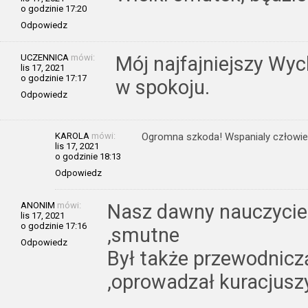
o godzinie 17:20
Odpowiedz
UCZENNICA
mówi:
Mój najfajniejszy W
lis 17, 2021
o godzinie 17:17
w spokoju.
Odpowiedz
KAROLA
mówi:
Ogromna szkoda! Wspanialy człowiek
lis 17, 2021
o godzinie 18:13
Odpowiedz
ANONIM
mówi:
Nasz dawny nauczycie
lis 17, 2021
o godzinie 17:16
,smutne
Odpowiedz
Był także przewodnic
,oprowadzał kuracjusz