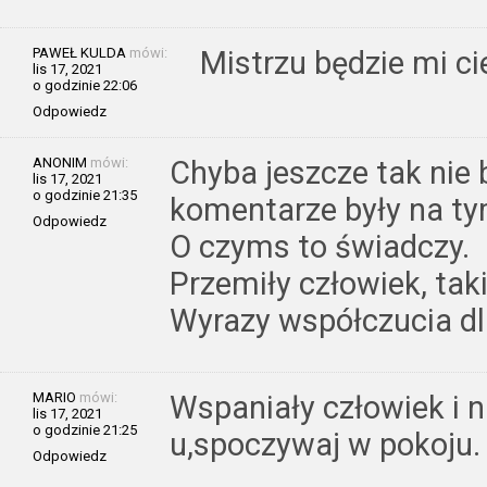
PAWEŁ KULDA
mówi:
Mistrzu będzie mi ci
lis 17, 2021
o godzinie 22:06
Odpowiedz
ANONIM
mówi:
Chyba jeszcze tak nie
lis 17, 2021
o godzinie 21:35
komentarze były na ty
Odpowiedz
O czyms to świadczy.
Przemiły człowiek, taki
Wyrazy współczucia dla
MARIO
mówi:
Wspaniały człowiek i n
lis 17, 2021
o godzinie 21:25
u,spoczywaj w pokoju.
Odpowiedz