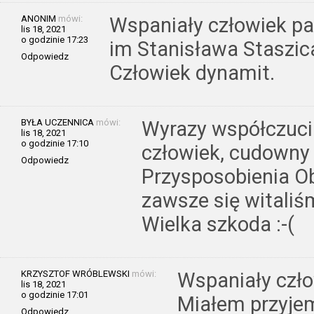
ANONIM
mówi:
Wspaniały człowiek pa
lis 18, 2021
o godzinie 17:23
im Stanisława Staszic
Odpowiedz
Człowiek dynamit.
BYŁA UCZENNICA
mówi:
Wyrazy współczucia
lis 18, 2021
o godzinie 17:10
człowiek, cudowny 
Odpowiedz
Przysposobienia Ob
zawsze się witaliś
Wielka szkoda :-(
KRZYSZTOF WRÓBLEWSKI
mówi:
Wspaniały czł
lis 18, 2021
o godzinie 17:01
Miałem przyje
Odpowiedz