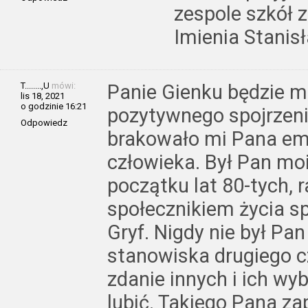
zespole szkół
Imienia Stanis
T........,U
mówi:
Panie Gienku będzie m
lis 18, 2021
o godzinie 16:21
pozytywnego spojrzeni
Odpowiedz
brakowało mi Pana em
człowieka. Był Pan m
początku lat 80-tych,
społecznikiem życia s
Gryf. Nigdy nie był Pa
stanowiska drugiego 
zdanie innych i ich wyb
lubić. Takiego Pana z