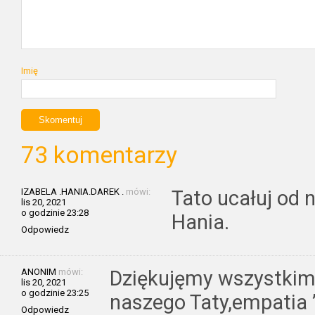
Imię
73 komentarzy
IZABELA .HANIA.DAREK .
mówi:
Tato ucałuj od
lis 20, 2021
o godzinie 23:28
Hania.
Odpowiedz
ANONIM
mówi:
Dziękujęmy wszystkim 
lis 20, 2021
o godzinie 23:25
naszego Taty,empatia
Odpowiedz