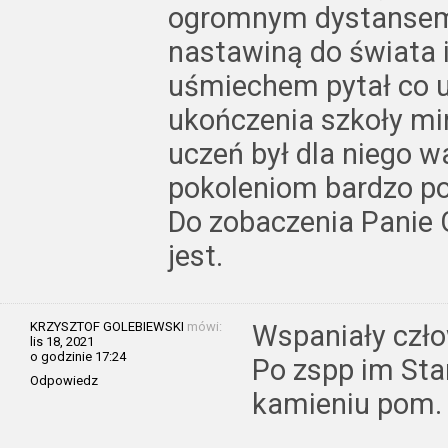
ogromnym dystansem d
nastawiną do świata i
uśmiechem pytał co u
ukończenia szkoły mi
uczeń był dla niego 
pokoleniom bardzo po
Do zobaczenia Panie 
jest.
KRZYSZTOF GOLEBIEWSKI
mówi:
Wspaniały czło
lis 18, 2021
o godzinie 17:24
Po zspp im Sta
Odpowiedz
kamieniu pom. 