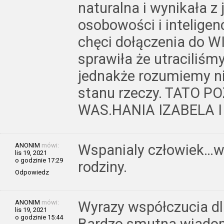
naturalna i wynikała z
osobowości i inteligenc
chęci dołączenia do 
sprawiła że utraciliśm
jednakże rozumiemy n
stanu rzeczy. TATO
WAS.HANIA IZABELA I
ANONIM
mówi:
Wspanialy człowiek…w
lis 19, 2021
o godzinie 17:29
rodziny.
Odpowiedz
ANONIM
mówi:
Wyrazy współczucia dla
lis 19, 2021
o godzinie 15:44