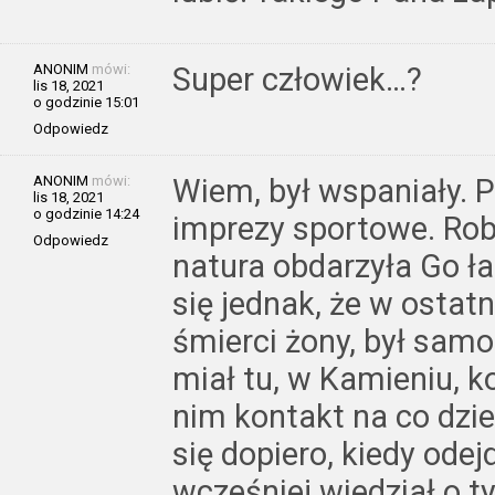
ANONIM
mówi:
Super człowiek…?
lis 18, 2021
o godzinie 15:01
Odpowiedz
ANONIM
mówi:
Wiem, był wspaniały. 
lis 18, 2021
o godzinie 14:24
imprezy sportowe. Robi
Odpowiedz
natura obdarzyła Go 
się jednak, że w ostat
śmierci żony, był samo
miał tu, w Kamieniu, k
nim kontakt na co dzie
się dopiero, kiedy ode
wcześniej wiedział o ty