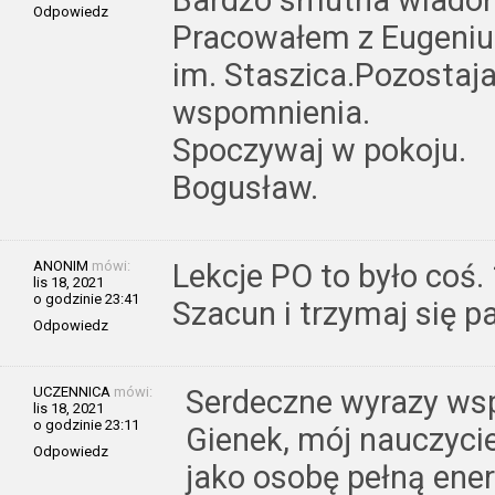
Bardzo smutna wiado
Odpowiedz
Pracowałem z Eugeniu
im. Staszica.Pozostaj
wspomnienia.
Spoczywaj w pokoju.
Bogusław.
ANONIM
mówi:
Lekcje PO to było coś
lis 18, 2021
o godzinie 23:41
Szacun i trzymaj się p
Odpowiedz
UCZENNICA
mówi:
Serdeczne wyrazy wsp
lis 18, 2021
o godzinie 23:11
Gienek, mój nauczyci
Odpowiedz
jako osobę pełną ener