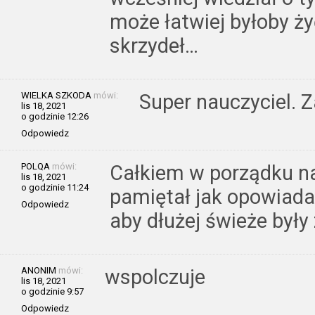
może łatwiej byłoby ż
skrzydeł…
WIELKA SZKODA
mówi:
Super nauczyciel. 
lis 18, 2021
o godzinie 12:26
Odpowiedz
POLQA
mówi:
Całkiem w porządku na
lis 18, 2021
o godzinie 11:24
pamiętał jak opowiadał
Odpowiedz
aby dłużej świeże były
ANONIM
mówi:
wspolczuje
lis 18, 2021
o godzinie 9:57
Odpowiedz