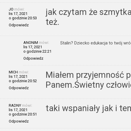
JO
mówi:
jak czytam że szmytka 
lis 17, 2021
o godzinie 20:53
też.
Odpowiedz
ANONIM
mówi:
Stalin? Dziecko edukacja to twój wr
lis 17, 2021
o godzinie 22:21
Odpowiedz
MICH
mówi:
Miałem przyjemność p
lis 17, 2021
o godzinie 20:52
Panem.Świetny człowi
Odpowiedz
RADNY
mówi:
taki wspaniały jak i te
lis 17, 2021
o godzinie 20:51
Odpowiedz