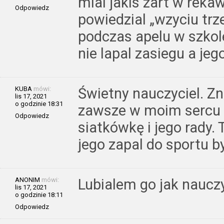
mial jakis zart w reka
Odpowiedz
powiedzial „wzyciu trz
podczas apelu w szkol
nie lapal zasiegu a je
KUBA
mówi:
Świetny nauczyciel. Zn
lis 17, 2021
o godzinie 18:31
zawsze w moim sercu 
Odpowiedz
siatkówkę i jego rady. 
jego zapal do sportu 
ANONIM
mówi:
Lubialem go jak naucz
lis 17, 2021
o godzinie 18:11
Odpowiedz