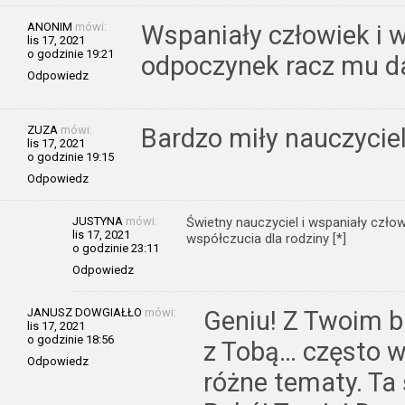
ANONIM
mówi:
Wspaniały człowiek i
lis 17, 2021
o godzinie 19:21
odpoczynek racz mu da
Odpowiedz
ZUZA
mówi:
Bardzo miły nauczycie
lis 17, 2021
o godzinie 19:15
Odpowiedz
JUSTYNA
mówi:
Świetny nauczyciel i wspaniały czło
lis 17, 2021
współczucia dla rodziny [*]
o godzinie 23:11
Odpowiedz
JANUSZ DOWGIAŁŁO
mówi:
Geniu! Z Twoim b
lis 17, 2021
o godzinie 18:56
z Tobą… często w
Odpowiedz
różne tematy. Ta