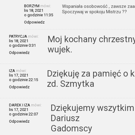
BORZYM
mówi:
Wspaniała osobowość , zawsze zaa
lis 18, 2021
Spoczywaj w spokoju Mistrzu ??
o godzinie 11:35
Odpowiedz
PATRYCJA
mówi:
Moj kochany chrzestn
lis 18, 2021
o godzinie 0:31
wujek.
Odpowiedz
IZA
mówi:
Dziękuję za pamięć o
lis 17, 2021
o godzinie 22:15
zd. Szmytka
Odpowiedz
DAREK I IZA
mówi:
Dziękujemy wszytkim 
lis 17, 2021
o godzinie 22:07
Dariusz
Odpowiedz
Gadomscy