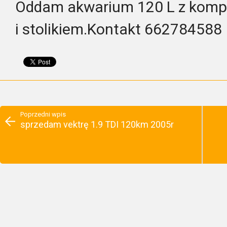
Oddam akwarium 120 L z komp
i stolikiem.Kontakt 662784588
Poprzedni wpis
sprzedam vektrę 1.9 TDI 120km 2005r