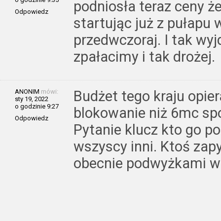
podniosła teraz ceny że
Odpowiedz
startując już z pułapu 
przedwczoraj. I tak wyj
zpałacimy i tak drożej.
ANONIM
mówi:
Budżet tego kraju opier
sty 19, 2022
o godzinie 9:27
blokowanie niż 6mc spo
Odpowiedz
Pytanie klucz kto go pok
wszyscy inni. Ktoś zapyt
obecnie podwyżkami w