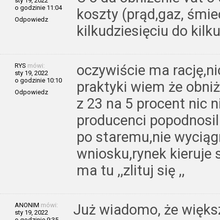
sty 19, 2022
o godzinie 11:04
koszty (prąd,gaz, śmiec
Odpowiedz
kilkudziesięciu do kilk
RYS
mówi:
oczywiście ma rację,ni
sty 19, 2022
o godzinie 10:10
praktyki wiem że obni
Odpowiedz
z 23 na 5 procent nic 
producenci popodnosili
po staremu,nie wyciąg
wniosku,rynek kieruje 
ma tu ,,zlituj się ,,
ANONIM
mówi:
Już wiadomo, że więk
sty 19, 2022
o godzinie 9:35