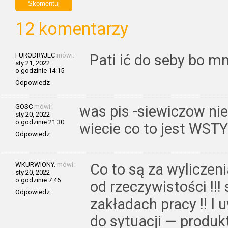
12 komentarzy
FURODRYJEC
mówi:
Pati ić do seby bo m
sty 21, 2022
o godzinie 14:15
Odpowiedz
GOSC
mówi:
was pis -siewiczow nie
sty 20, 2022
o godzinie 21:30
wiecie co to jest WSTYD !
Odpowiedz
WKURWIONY.
mówi:
Co to są za wyliczen
sty 20, 2022
o godzinie 7:46
od rzeczywistości !!
Odpowiedz
zakładach pracy !! 
do sytuacji — produkt