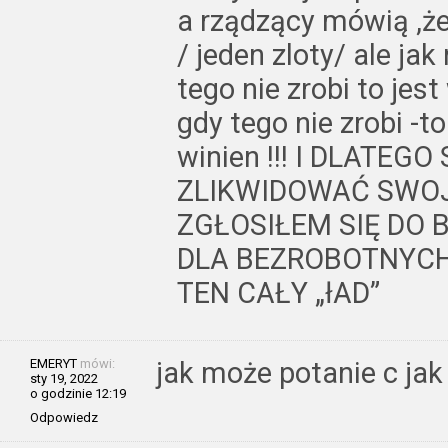
a rządzący mówią ,ż
/ jeden zloty/ ale ja
tego nie zrobi to jes
gdy tego nie zrobi -
winien !!! I DLATE
ZLIKWIDOWAĆ SWOJ
ZGŁOSIŁEM SIĘ DO 
DLA BEZROBOTNYCH
TEN CAŁY „łAD”
EMERYT
mówi:
jak może potanie c jak
sty 19, 2022
o godzinie 12:19
Odpowiedz