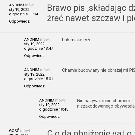
ANONIM
mówi:
Brawo pis ,składając d
sty 19, 2022
o godzinie 11:04
żreć nawet szczaw i pi
Odpowiedz
ANONIM
mówi:
Lub miskę ryżu
sty 19, 2022
o godzinie 13:47
Odpowiedz
ANONIM
mówi:
Chamie budowlany nie obrażaj mi PiS
sty 19, 2022
o godzinie 15:01
Odpowiedz
ANONIM
mówi:
Nie nazywaj mnie chamem. I 
sty 19, 2022
niezakodowanego obywatela
o godzinie 19:45
Odpowiedz
GOŚĆ
mówi:
C o da obniżenie vat o