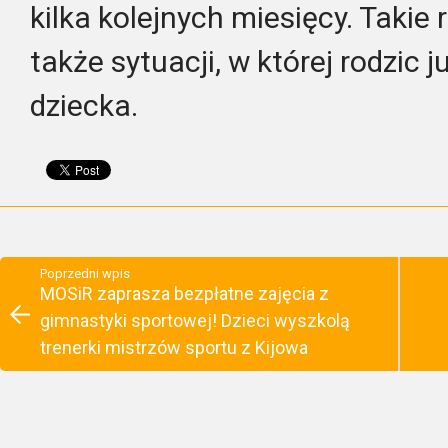
kilka kolejnych miesięcy. Takie
także sytuacji, w której rodzic j
dziecka.
Poprzedni wpis
MOSiR zaprasza bezpłatne zajęcia z
gimnastyki sportowej! Dzieci wyszkolą
trenerki mistrzów sportu z Kijowa