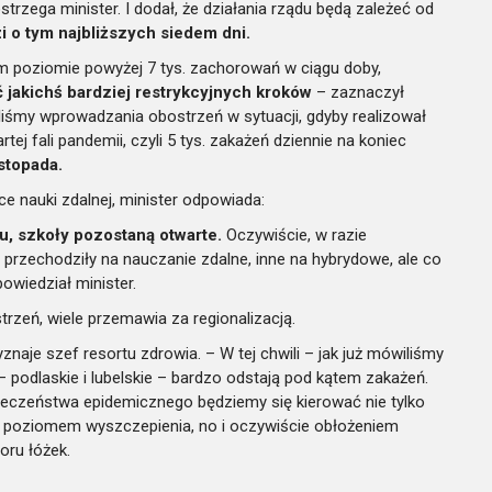
ostrzega minister. I dodał, że działania rządu będą zależeć od
i o tym najbliższych siedem dni.
im poziomie powyżej 7 tys. zachorowań w ciągu doby,
ć jakichś bardziej restrykcyjnych kroków
– zaznaczył
waliśmy wprowadzania obostrzeń w sytuacji, gdyby realizował
ej fali pandemii, czyli 5 tys. zakażeń dziennie na koniec
stopada.
e nauki zdalnej, minister odpowiada:
u, szkoły pozostaną otwarte.
Oczywiście, w razie
przechodziły na nauczanie zdalne, inne na hybrydowe, ale co
owiedział minister.
rzeń, wiele przemawia za regionalizacją.
naje szef resortu zdrowia. – W tej chwili – jak już mówiliśmy
podlaskie i lubelskie – bardzo odstają pod kątem zakażeń.
zpieczeństwa epidemicznego będziemy się kierować nie tylko
że poziomem wyszczepienia, no i oczywiście obłożeniem
oru łóżek.