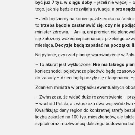
być już 7 tys. w ciągu doby
– jeżeli nie więcej – 
tego, jak się będzie rozwijała sytuacja, a
przesądz
– Jeśli będziemy na koniec października na średn
to
trzeba będzie zastanowić się, czy nie podją
minister zdrowia. – Ani ja, ani premier, nie plano
się założony wcześniej scenariusz przebiegu czwart
miesiąca.
Decyzje będą zapadać na początku li
Na pytanie, czy rząd planuje wprowadzenie w Polsc
– To akurat jest wykluczone.
Nie ma takiego plan
konieczności, pojedyncze placówki będą czasowo 
do zasady – dzieci będą uczyły się stacjonarnie –p
Zdaniem ministra w przypadku ewentualnych obost
– Zwłaszcza, że widać duże rozwarstwienie – przyz
– wschód Polski, a zwłaszcza dwa województwa – 
Kwalifikując dany region do konkretnej strefy be
liczbą zakażeń na 100 tys. mieszkańców, ale tak
szpitali oraz możliwością dalszego budowania buf