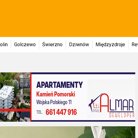
olin
Golczewo
Świerzno
Dziwnów
Międzyzdroje
Re