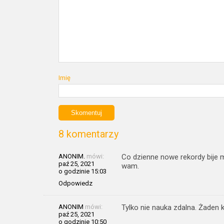
Imię
8 komentarzy
ANONIM.
mówi:
Co dzienne nowe rekordy bije 
paź 25, 2021
wam.
o godzinie 15:03
Odpowiedz
ANONIM
mówi:
Tylko nie nauka zdalna. Żaden k
paź 25, 2021
o godzinie 10:50