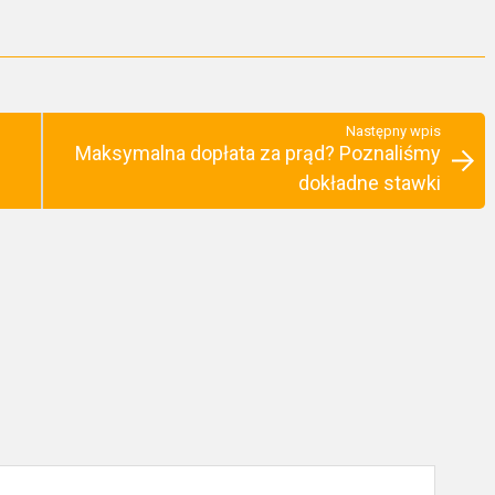
Następny wpis
Maksymalna dopłata za prąd? Poznaliśmy
dokładne stawki