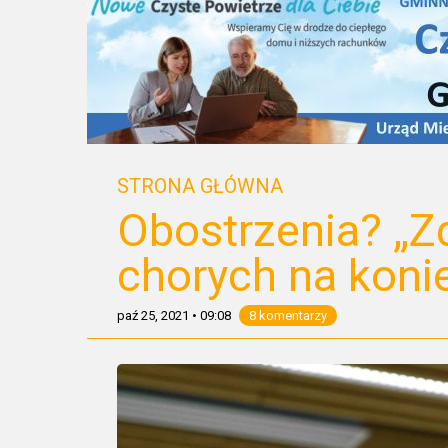
STRONA GŁÓWNA
Obostrzenia? „Z
chorych na koni
paź 25, 2021
•
09:08
8 komentarzy