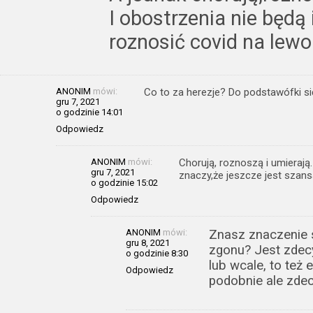
I obostrzenia nie będ
roznosić covid na lewo
ANONIM
mówi:
Co to za herezje? Do podstawófki się
gru 7, 2021
o godzinie 14:01
Odpowiedz
ANONIM
mówi:
Chorują, roznoszą i umierają
gru 7, 2021
znaczy,że jeszcze jest szansa
o godzinie 15:02
Odpowiedz
ANONIM
mówi:
Znasz znaczenie
gru 8, 2021
zgonu? Jest zdecy
o godzinie 8:30
lub wcale, to też
Odpowiedz
podobnie ale zdec