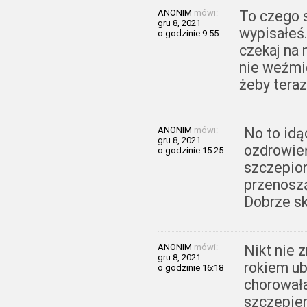
ANONIM
mówi:
To czego s
gru 8, 2021
wypisałeś.
o godzinie 9:55
czekaj na 
nie weźmie
żeby teraz
ANONIM
mówi:
No to id
gru 8, 2021
ozdrowie
o godzinie 15:25
szczepion
przenoszą
Dobrze sk
ANONIM
mówi:
Nikt nie 
gru 8, 2021
rokiem u
o godzinie 16:18
chorował
szczepien