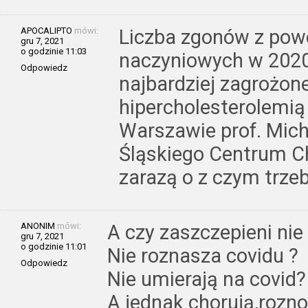
APOCALIPTO
mówi:
Liczba zgonów z pow
gru 7, 2021
o godzinie 11:03
naczyniowych w 2020 
Odpowiedz
najbardziej zagrożon
hipercholesterolemią
Warszawie prof. Mich
Śląskiego Centrum Ch
zarazą o z czym trze
ANONIM
mówi:
A czy zaszczepieni nie
gru 7, 2021
o godzinie 11:01
Nie roznasza covidu ?
Odpowiedz
Nie umierają na covid?
A jednak chorują,rozno