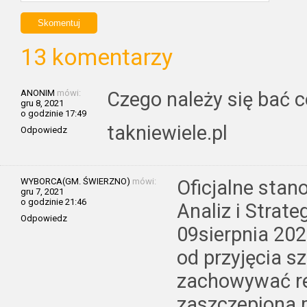
13 komentarzy
ANONIM
mówi:
Czego należy się bać c
gru 8, 2021
o godzinie 17:49
takniewiele.pl
Odpowiedz
WYBORCA(GM. ŚWIERZNO)
mówi:
Oficjalne sta
gru 7, 2021
o godzinie 21:46
Analiz i Strate
Odpowiedz
09sierpnia 202
od przyjęcia s
zachowywać re
zaszczepiona 