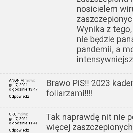
nosicielem wi
zaszczepionych
Wynika z tego,
nie będzie pa
pandemii, a mo
intensywniejsz
ANONIM
mówi:
Brawo PiS!! 2023 kaden
gru 7, 2021
o godzinie 13:47
foliarzami!!!!
Odpowiedz
OKO
mówi:
Tak naprawdę nit nie p
gru 7, 2021
o godzinie 11:41
więcej zaszczepionych 
Odpowiedz