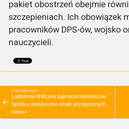
pakiet obostrzeń obejmie równ
szczepieniach. Ich obowiązek m
pracowników DPS-ów, wojsko o
nauczycieli.
Poprzedni wpis
Lodziarnia WafLova zaprasza lodożerców.
Spróbuj świąteczne smaki przepysznych
lodów!