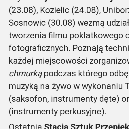
(23.08), Kozielic (24.08), Unibo
Sosnowic (30.08) wezmą udzia
tworzenia filmu poklatkowego o
fotograficznych. Poznają techn
każdej miejscowości zorganiz
chmurką
podczas którego odbęd
muzyką na żywo w wykonaniu 
(saksofon, instrumenty dęte) 
(instrumenty perkusyjne).
Ostatnia
Stacja Sztuk Przepi