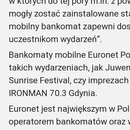
w których do tej pory m.in. z 
mogły zostać zainstalowane st
mobilny bankomat
zapewni do
uczestnikom wydarzeń”.
Bankomaty mobilne Euronet Po
takich wydarzeniach, jak
Juwena
Sunrise Festival, czy imprezac
IRONMAN 70.3 Gdynia.
Euronet
jest największym w Po
operatorem bankomatów oraz 