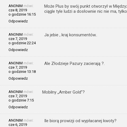
ANONIM
mówi:
Może Plus by swój punkt otworzył w Międzyzd
cze 8, 2019
ciągle tyle ludzi a dosłownie nic nie ma, tylk
o godzinie 16:15
Odpowiedz
ANONIM
mówi:
Ja jebie , kraj konsumentów..
cze 7, 2019
o godzinie 22:24
Odpowiedz
ANONIM
mówi:
Ale Złodzieje Pazury zacierają ?.
cze 7, 2019
o godzinie 13:18
Odpowiedz
ANONIM
mówi:
Mobilny „Amber Gold”?
cze 7, 2019
o godzinie 7:15
Odpowiedz
ANONIM
mówi:
Ile biorą prowizji od wypłacanej kwoty?
cze 6, 2019