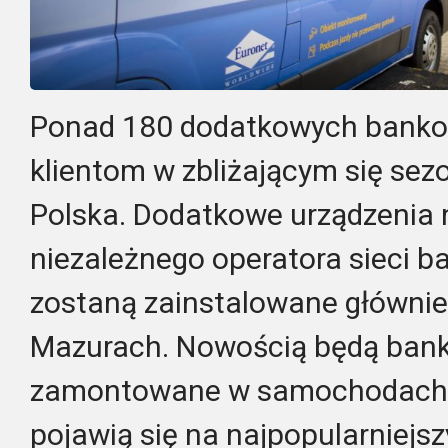
Ponad 1
8
0 dodatkowych bank
klientom w
zbliżającym się
sezo
Polska.
Dodatkowe
u
rządzenia
niezależnego operatora sieci
zostaną zainstalowane
głównie
Mazurach. Nowością będą bank
zamontowane w samochodach ty
pojawią się na najpo
pularniejsz