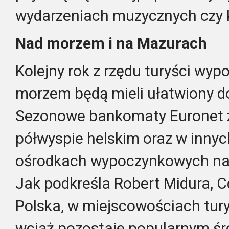
wydarzeniach muzycznych
czy
Nad morzem i na Mazurach
Kolejny rok z rzędu turyści wy
morzem będą mieli ułatwiony d
Sezonowe bankomaty Euronet za
półwyspie hels
kim oraz w
inny
ośrodkach wypoczynkowych n
Jak podkreśla
Robert Midura,
C
Polska
,
w miejscowościach tur
wciąż pozostaje popularnym ś