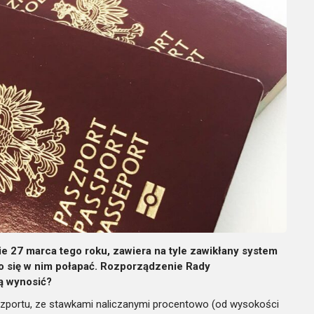
e 27 marca tego roku, zawiera na tyle zawikłany system
ko się w nim połapać. Rozporządzenie Rady
dą wynosić?
aszportu, ze stawkami naliczanymi procentowo (od wysokości