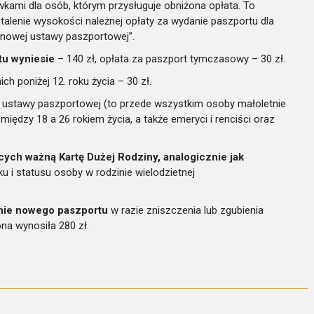
wkami dla osób, którym przysługuje obniżona opłata. To
alenie wysokości należnej opłaty za wydanie paszportu dla
 nowej ustawy paszportowej”.
tu wyniesie
– 140 zł, opłata za paszport tymczasowy – 30 zł.
ch poniżej 12. roku życia – 30 zł.
16 ustawy paszportowej (to przede wszystkim osoby małoletnie
 między 18 a 26 rokiem życia, a także emeryci i renciści oraz
cych ważną Kartę Dużej Rodziny, analogicznie jak
eku i statusu osoby w rodzinie wielodzietnej
anie nowego paszportu
w razie zniszczenia lub zgubienia
na wynosiła 280 zł.