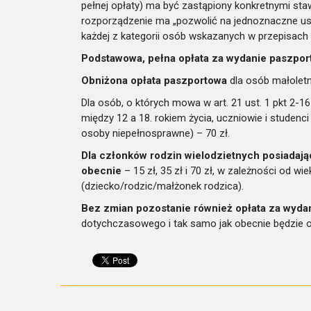
pełnej opłaty) ma być zastąpiony konkretnymi sta
rozporządzenie ma „pozwolić na jednoznaczne ust
każdej z kategorii osób wskazanych w przepisach
Podstawowa, pełna opłata za wydanie paszpor
Obniżona opłata paszportowa
dla osób małoletni
Dla osób, o których mowa w art. 21 ust. 1 pkt 2-
między 12 a 18. rokiem życia, uczniowie i studenci
osoby niepełnosprawne) – 70 zł.
Dla członków rodzin wielodzietnych posiadają
obecnie
– 15 zł, 35 zł i 70 zł, w zależności od wi
(dziecko/rodzic/małżonek rodzica).
Bez zmian pozostanie również opłata za wyd
dotychczasowego i tak samo jak obecnie będzie o