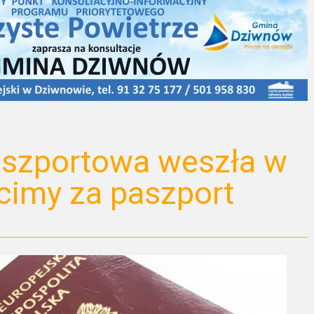
szportowa weszła w
acimy za paszport