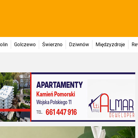
olin
Golczewo
Świerzno
Dziwnów
Międzyzdroje
Re