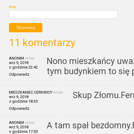
Imię
11 komentarzy
ANONIM
mówi:
Nono mieszkańcy uważa
wrz 9, 2018
o godzinie 22:42
tym budynkiem to się 
Odpowiedz
MIESZKANIEC CERKWICY
mówi:
Skup Złomu.Fer
wrz 9, 2018
o godzinie 18:35
Odpowiedz
ANONIM
mówi:
A tam spał bezdomny.B
wrz 9, 2018
o godzinie 17:30