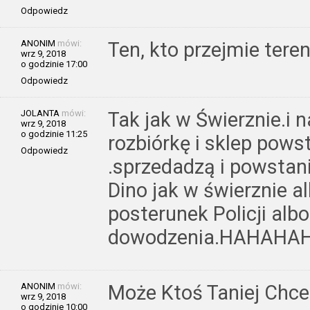
Odpowiedz
ANONIM
mówi:
Ten, kto przejmie tere
wrz 9, 2018
o godzinie 17:00
Odpowiedz
JOLANTA
mówi:
Tak jak w Świerznie.i 
wrz 9, 2018
o godzinie 11:25
rozbiórkę i sklep pows
Odpowiedz
.sprzedadzą i powstani
Dino jak w świerznie a
posterunek Policji alb
dowodzenia.HAHAHA
ANONIM
mówi:
Może Ktoś Taniej Chce 
wrz 9, 2018
o godzinie 10:00