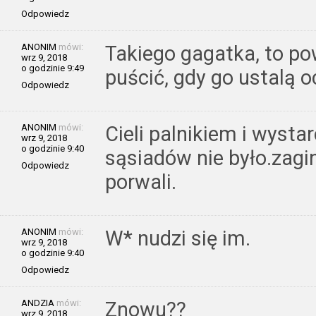
Odpowiedz
ANONIM
mówi:
Takiego gagatka, to po
wrz 9, 2018
o godzinie 9:49
puścić, gdy go ustalą o
Odpowiedz
ANONIM
mówi:
Cieli palnikiem i wysta
wrz 9, 2018
o godzinie 9:40
sąsiadów nie było.zagin
Odpowiedz
porwali.
ANONIM
mówi:
W* nudzi się im.
wrz 9, 2018
o godzinie 9:40
Odpowiedz
ANDZIA
mówi:
Znowu??
wrz 9, 2018