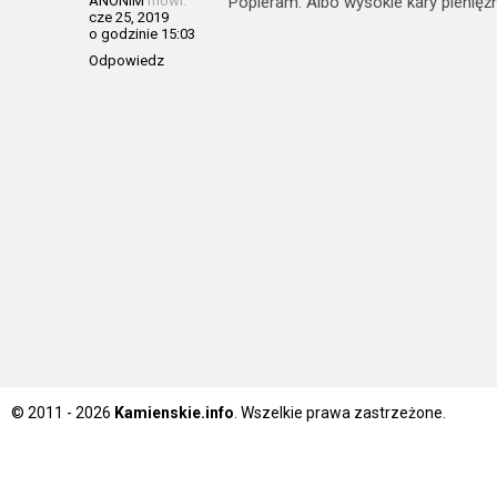
ANONIM
mówi:
Popieram. Albo wysokie kary pienięż
cze 25, 2019
o godzinie 15:03
Odpowiedz
© 2011 - 2026
Kamienskie.info
. Wszelkie prawa zastrzeżone.