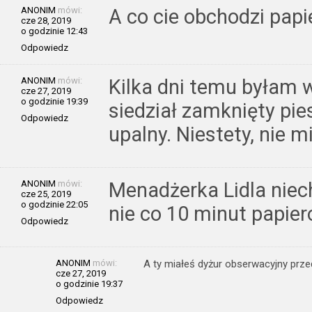
ANONIM
mówi:
A co cie obchodzi pap
cze 28, 2019
o godzinie 12:43
Odpowiedz
ANONIM
mówi:
Kilka dni temu byłam 
cze 27, 2019
o godzinie 19:39
siedział zamknięty pies
Odpowiedz
upalny. Niestety, nie 
ANONIM
mówi:
Menadżerka Lidla niec
cze 25, 2019
o godzinie 22:05
nie co 10 minut papie
Odpowiedz
ANONIM
mówi:
A ty miałeś dyżur obserwacyjny prz
cze 27, 2019
o godzinie 19:37
Odpowiedz