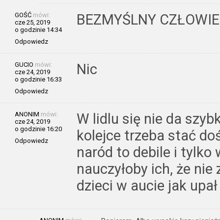
GOŚĆ
mówi:
BEZMYŚLNY CZŁOWIEK I
cze 25, 2019
o godzinie 14:34
Odpowiedz
GUCIO
mówi:
Nic
cze 24, 2019
o godzinie 16:33
Odpowiedz
ANONIM
mówi:
W lidlu się nie da szy
cze 24, 2019
o godzinie 16:20
kolejce trzeba stać do
Odpowiedz
naród to debile i tylko
nauczyłoby ich, że nie
dzieci w aucie jak upał 