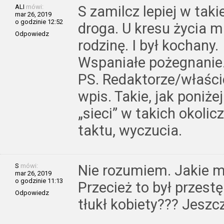
ALI
mówi:
S zamilcz lepiej w taki
mar 26, 2019
o godzinie 12:52
droga. U kresu życia m
Odpowiedz
rodzinę. I był kochany.
Wspaniałe pożegnanie
PS. Redaktorze/właści
wpis. Takie, jak poniże
„sieci” w takich okolic
taktu, wyczucia.
S
mówi:
Nie rozumiem. Jakie m
mar 26, 2019
o godzinie 11:13
Przecież to był przestę
Odpowiedz
tłukł kobiety??? Jesz