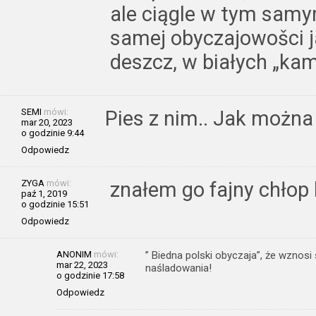
ale ciągle w tym samym
samej obyczajowošci ja
deszcz, w białych „ka
SEMI
mówi:
Pies z nim.. Jak można
mar 20, 2023
o godzinie 9:44
Odpowiedz
ZYGA
mówi:
znałem go fajny chłop 
paź 1, 2019
o godzinie 15:51
Odpowiedz
ANONIM
mówi:
” Biedna polski obyczaja”, że wznosi 
mar 22, 2023
naśladowania!
o godzinie 17:58
Odpowiedz