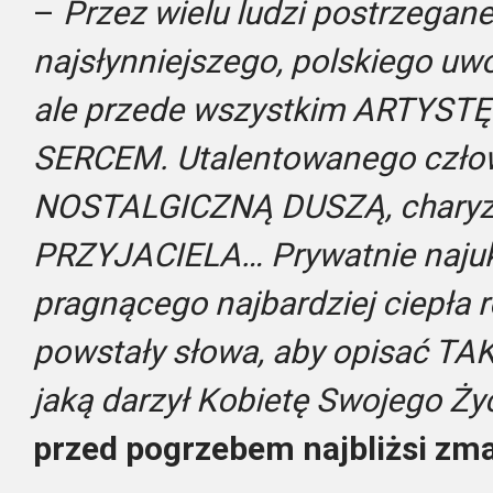
–
Przez wielu ludzi postrzegan
najsłynniejszego, polskiego uwo
ale przede wszystkim ARTYS
SERCEM. Utalentowanego czł
NOSTALGICZNĄ DUSZĄ, chary
PRZYJACIELA… Prywatnie naju
pragnącego najbardziej ciepła 
powstały słowa, aby opisać 
jaką darzył Kobietę Swojego Ży
przed pogrzebem najbliżsi zma