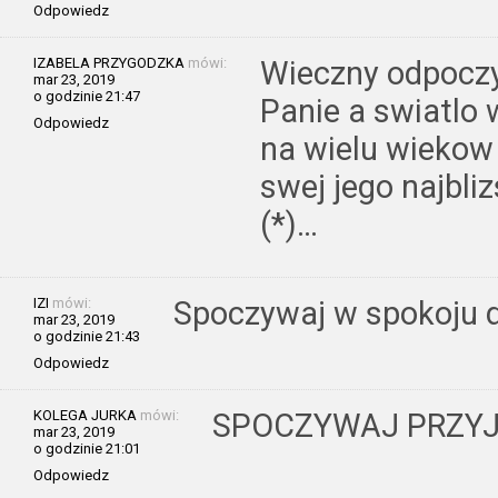
Odpowiedz
IZABELA PRZYGODZKA
mówi:
Wieczny odpoczy
mar 23, 2019
o godzinie 21:47
Panie a swiatlo 
Odpowiedz
na wielu wieko
swej jego najbli
(*)…
IZI
mówi:
Spoczywaj w spokoju dr
mar 23, 2019
o godzinie 21:43
Odpowiedz
KOLEGA JURKA
mówi:
SPOCZYWAJ PRZYJA
mar 23, 2019
o godzinie 21:01
Odpowiedz