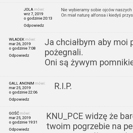
JOLA
mówi:
Nie wybieramy sobie ojców naszych 
wrz 7, 2019
On miał naturę alfonsa i kiedyś prz
o godzinie 20:13
Odpowiedz
WŁADEK
mówi:
Ja chciałbym aby moi 
mar 26, 2019
o godzinie 7:08
pożegnali.
Odpowiedz
Oni są żywym pomniki
GALL ANONIM
mówi:
R.I.P.
mar 25, 2019
o godzinie 22:06
Odpowiedz
GOŚĆ
mówi:
KNU_PCE widzę że bard
mar 25, 2019
o godzinie 19:31
twoim pogrzebie na pew
Odpowiedz