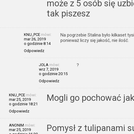
może z 5 osób się uzbi
tak piszesz
KNU_PCE
mówi:
Na pogrzebie Stalina było kilkaset tysi
mar 26, 2019
ponieważ liczy się jakość, nie ilość.
o godzinie 8:14
Odpowiedz
JOLA
mówi:
?
wrz 7, 2019
o godzinie 20:15
Odpowiedz
KNU_PCE
mówi:
Mogli go pochować jak
mar 25, 2019
o godzinie 18:21
Odpowiedz
ANONIM
mówi:
Pomysł z tulipanami s
mar 25, 2019