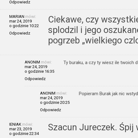
Odpowiedz
MARIAN
mówi:
Ciekawe, czy wszystkie 
mar 24, 2019
o godzinie 10:22
splodzil i jego oszuka
Odpowiedz
pogrzeb „wielkiego cz
ANONIM
mówi:
Ty buraku, a czy ty wiesz ile twoich 
mar 24, 2019
o godzinie 16:35
Odpowiedz
ANONIM
mówi:
Popieram Burak jak nic wstyd
mar 24, 2019
o godzinie 20:25
Odpowiedz
IENIAK
mówi:
Szacun Jureczek. Śpij
mar 23, 2019
o godzinie 22:34