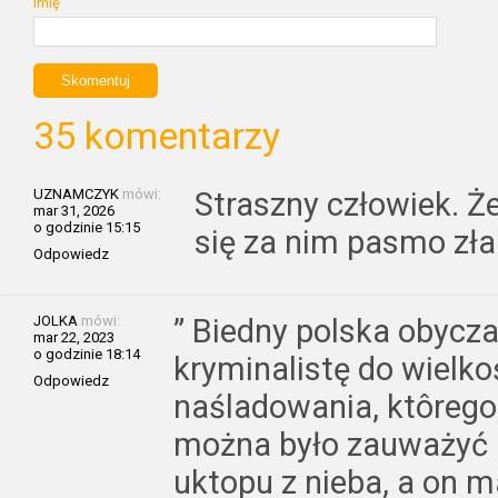
Imię
35 komentarzy
UZNAMCZYK
mówi:
Straszny człowiek. Że
mar 31, 2026
o godzinie 15:15
się za nim pasmo zł
Odpowiedz
JOLKA
mówi:
” Biedny polska obycza
mar 22, 2023
o godzinie 18:14
kryminalistę do wielko
Odpowiedz
naśladowania, ktôrego,
można było zauważyć
uktopu z nieba, a on m