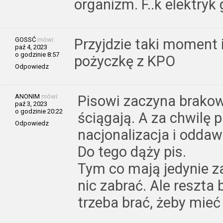
organizm. F..k elektryk 
GOSSĆ
mówi:
Przyjdzie taki moment 
paź 4, 2023
o godzinie 8:57
pożyczkę z KPO
Odpowiedz
ANONIM
mówi:
Pisowi zaczyna brakowa
paź 3, 2023
o godzinie 20:22
ściągają. A za chwilę p
Odpowiedz
nacjonalizacja i odda
Do tego dąży pis.
Tym co mają jedynie za
nic zabrać. Ale reszta
trzeba brać, żeby mieć