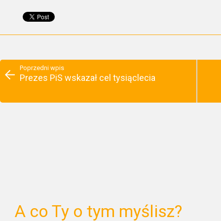
Poprzedni wpis
Prezes PiS wskazał cel tysiąclecia
A co Ty o tym myślisz?