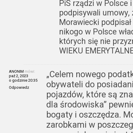
PiS rządzi w Polsce i
podpisywali umowy, 
Morawiecki podpisał
nikogo w Polsce wład
których się nie prz
WIEKU EMERYTALNEG
ANONIM
mówi:
„Celem nowego podatku
paź 2, 2023
o godzinie 20:35
obywateli do posiadan
Odpowiedz
pojazdów, które są zna
dla środowiska” pewnie
bogaty i oszczędza. Mo
zarobkami w poszczeg