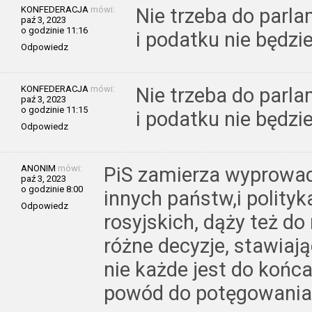
KONFEDERACJA
mówi:
Nie trzeba do parl
paź 3, 2023
o godzinie 11:16
i podatku nie będzie
Odpowiedz
KONFEDERACJA
mówi:
Nie trzeba do parl
paź 3, 2023
o godzinie 11:15
i podatku nie będzie
Odpowiedz
ANONIM
mówi:
PiS zamierza wyprowad
paź 3, 2023
o godzinie 8:00
innych państw,i polityk
Odpowiedz
rosyjskich, dąży też do
różne decyzje, stawiaj
nie każde jest do końca
powód do potęgowania 