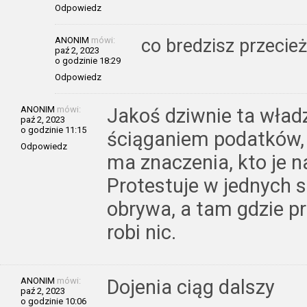
Odpowiedz
ANONIM
mówi:
co bredzisz przecież
paź 2, 2023
o godzinie 18:29
Odpowiedz
ANONIM
mówi:
Jakoś dziwnie ta wład
paź 2, 2023
o godzinie 11:15
ściąganiem podatków, n
Odpowiedz
ma znaczenia, kto je n
Protestuje w jednych 
obrywa, a tam gdzie p
robi nic.
ANONIM
mówi:
Dojenia ciąg dalszy
paź 2, 2023
o godzinie 10:06