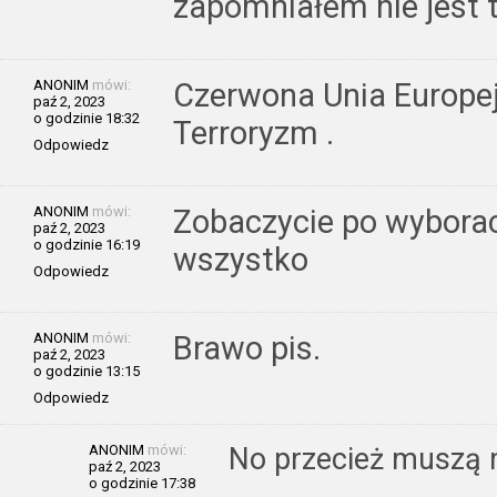
zapomniałem nie jest t
ANONIM
mówi:
Czerwona Unia Europejs
paź 2, 2023
o godzinie 18:32
Terroryzm .
Odpowiedz
ANONIM
mówi:
Zobaczycie po wyborac
paź 2, 2023
o godzinie 16:19
wszystko
Odpowiedz
ANONIM
mówi:
Brawo pis.
paź 2, 2023
o godzinie 13:15
Odpowiedz
ANONIM
mówi:
No przecież muszą 
paź 2, 2023
o godzinie 17:38