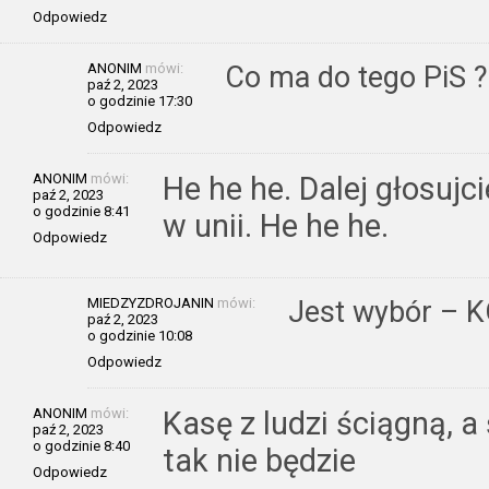
Odpowiedz
ANONIM
mówi:
Co ma do tego PiS ?
paź 2, 2023
o godzinie 17:30
Odpowiedz
ANONIM
mówi:
He he he. Dalej głosujci
paź 2, 2023
o godzinie 8:41
w unii. He he he.
Odpowiedz
MIEDZYZDROJANIN
mówi:
Jest wybór –
paź 2, 2023
o godzinie 10:08
Odpowiedz
ANONIM
mówi:
Kasę z ludzi ściągną, a
paź 2, 2023
o godzinie 8:40
tak nie będzie
Odpowiedz