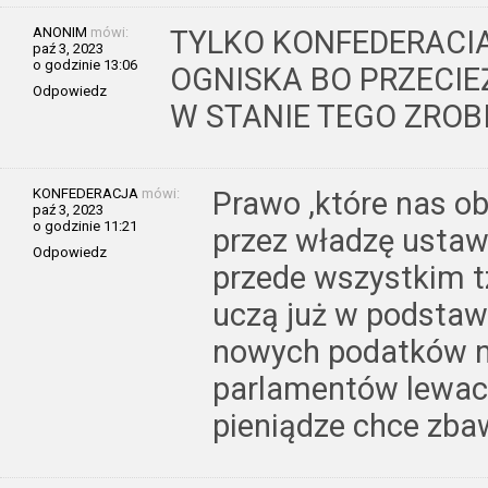
ANONIM
mówi:
TYLKO KONFEDERACIA
paź 3, 2023
o godzinie 13:06
OGNISKA BO PRZECIE
Odpowiedz
W STANIE TEGO ZROB
KONFEDERACJA
mówi:
Prawo ,które nas o
paź 3, 2023
o godzinie 11:21
przez władzę ustaw
Odpowiedz
przede wszystkim 
uczą już w podsta
nowych podatków n
parlamentów lewac
pieniądze chce zbaw