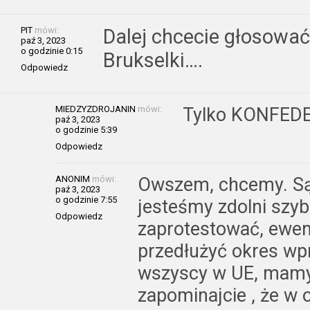
PIT
mówi:
Dalej chcecie głosować
paź 3, 2023
o godzinie 0:15
Brukselki….
Odpowiedz
MIEDZYZDROJANIN
mówi:
Tylko KONFED
paź 3, 2023
o godzinie 5:39
Odpowiedz
ANONIM
mówi:
Owszem, chcemy. Są 
paź 3, 2023
o godzinie 7:55
jesteśmy zdolni szy
Odpowiedz
zaprotestować, ewent
przedłużyć okres wp
wszyscy w UE, mamy
zapominajcie , że w o