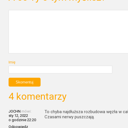
Imię
4 komentarzy
JOCHN
mówi:
To chyba najdłuższa rozbudowa węzła w cał
sty 12, 2022
Czasami nerwy puszczają.
o godzinie 22:20
Odpowiedz