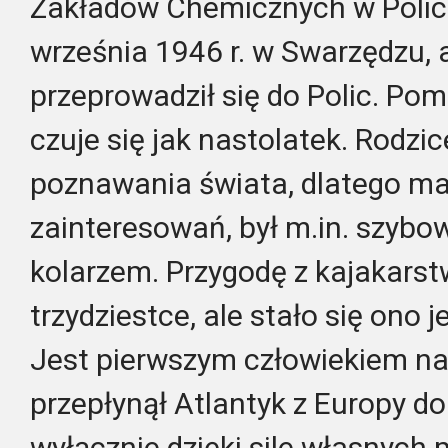
Zakładów Chemicznych w Polica
września 1946 r. w Swarzędzu, a
przeprowadził się do Polic. Po
czuje się jak nastolatek. Rodzi
poznawania świata, dlatego m
zainteresowań, był m.in. szybow
kolarzem. Przygodę z kajakars
trzydziestce, ale stało się ono 
Jest pierwszym człowiekiem na 
przepłynął Atlantyk z Europy d
wyłącznie dzięki sile własnych