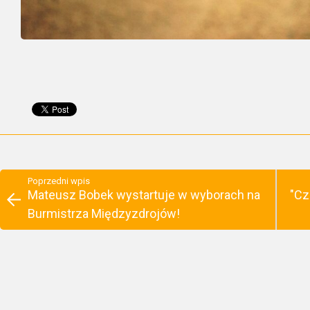
Poprzedni wpis
Mateusz Bobek wystartuje w wyborach na
"Cz
Burmistrza Międzyzdrojów!