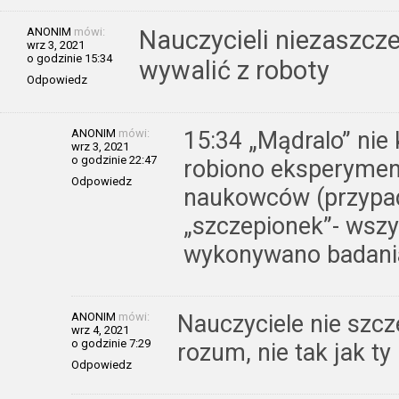
ANONIM
mówi:
Nauczycieli niezaszcze
wrz 3, 2021
o godzinie 15:34
wywalić z roboty
Odpowiedz
ANONIM
mówi:
15:34 „Mądralo” nie
wrz 3, 2021
o godzinie 22:47
robiono eksperyment
Odpowiedz
naukowców (przypad
„szczepionek”- wszy
wykonywano badania
ANONIM
mówi:
Nauczyciele nie szcz
wrz 4, 2021
o godzinie 7:29
rozum, nie tak jak ty 
Odpowiedz