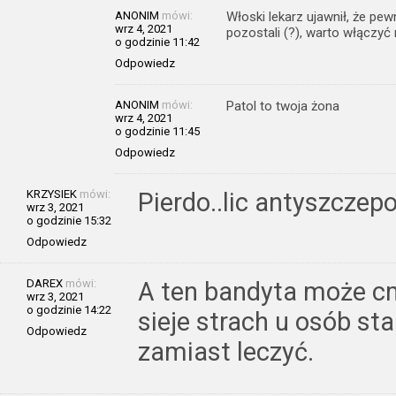
ANONIM
mówi:
Włoski lekarz ujawnił, że pew
wrz 4, 2021
pozostali (?), warto włączyć
o godzinie 11:42
Odpowiedz
ANONIM
mówi:
Patol to twoja żona
wrz 4, 2021
o godzinie 11:45
Odpowiedz
KRZYSIEK
mówi:
Pierdo..lic antyszczepo
wrz 3, 2021
o godzinie 15:32
Odpowiedz
DAREX
mówi:
A ten bandyta może cm
wrz 3, 2021
o godzinie 14:22
sieje strach u osób sta
Odpowiedz
zamiast leczyć.