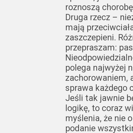
roznoszą chorob
Druga rzecz – ni
mają przeciwciała
zaszczepieni. Róż
przepraszam: pas
Nieodpowiedzialn
polega najwyżej n
zachorowaniem, a
sprawa każdego c
Jeśli tak jawnie 
logikę, to coraz w
myślenia, że nie o
podanie wszystki