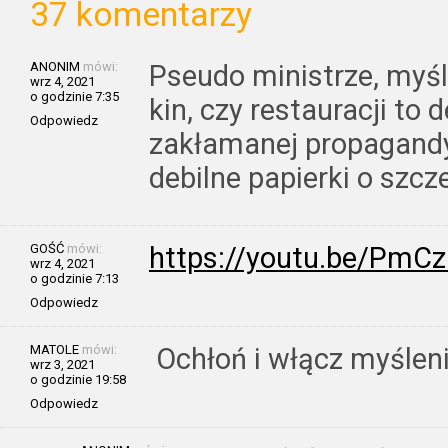
37 komentarzy
ANONIM
mówi:
Pseudo ministrze, myśl
wrz 4, 2021
o godzinie 7:35
kin, czy restauracji to d
Odpowiedz
zakłamanej propagandy
debilne papierki o szcz
GOŚĆ
mówi:
https://youtu.be/PmCz
wrz 4, 2021
o godzinie 7:13
Odpowiedz
MATOLE
mówi:
Ochłoń i włącz myśleni
wrz 3, 2021
o godzinie 19:58
Odpowiedz