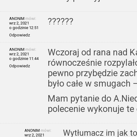
ANONIM
mówi:
??????
wrz 2, 2021
o godzinie 12:51
Odpowiedz
ANONIM
mówi:
Wczoraj od rana nad 
wrz 2, 2021
o godzinie 11:44
równocześnie rozpylał
Odpowiedz
pewno przybędzie zach
było całe w smugach – 
Mam pytanie do A.Niedz
polecenie wykonuje te 
ANONIM
mówi:
Wytłumacz im jak to b
wrz 2, 2021