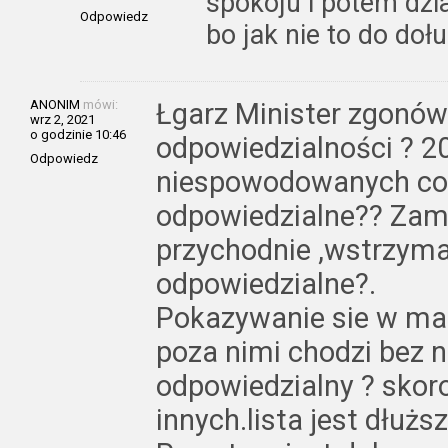
spokoju i potem dzia
Odpowiedz
bo jak nie to do dołu.
ANONIM
mówi:
Łgarz Minister zgonów
wrz 2, 2021
o godzinie 10:46
odpowiedzialności ? 2
Odpowiedz
niespowodowanych co
odpowiedzialne?? Zamk
przychodnie ,wstrzyma
odpowiedzialne?.
Pokazywanie sie w ma
poza nimi chodzi bez ni
odpowiedzialny ? sko
innych.lista jest dłużs