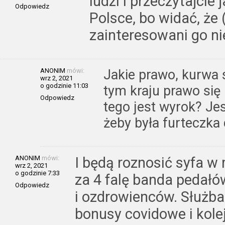
ludzi i przeczytajcie
Odpowiedz
Polsce, bo widać, że 
zainteresowani go ni
ANONIM
mówi:
Jakie prawo, kurwa s
wrz 2, 2021
o godzinie 11:03
tym kraju prawo się 
Odpowiedz
tego jest wyrok? Jes
żeby była furteczka
ANONIM
mówi:
I będą roznosić syfa w
wrz 2, 2021
o godzinie 7:33
za 4 falę banda pedałó
Odpowiedz
i ozdrowienców. Służb
bonusy covidowe i kole