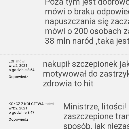
Poza tym jest dobrowo
mówi o braku odpowied
napuszczania się zacz
mówi o 200 osobach z
38 mln naród ,taka jes
LOP
mówi:
nakupił szczepionek jak
wrz 2, 2021
o godzinie 8:54
motywował do zastrzy
Odpowiedz
zdrowia to hit
KOŁCZ Z KOŁCZEWA
mówi:
Ministrze, litości
wrz 2, 2021
o godzinie 8:47
zaszczepione tra
Odpowiedz
sposób, jak nieza