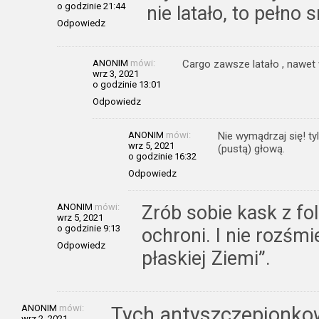
o godzinie 21:44
nie latało, to pełno 
Odpowiedz
ANONIM
mówi:
Cargo zawsze latało , nawet 
wrz 3, 2021
o godzinie 13:01
Odpowiedz
ANONIM
mówi:
Nie wymądrzaj się! ty
wrz 5, 2021
(pustą) głową.
o godzinie 16:32
Odpowiedz
ANONIM
mówi:
Zrób sobie kask z fol
wrz 5, 2021
o godzinie 9:13
ochroni. I nie rozśmi
Odpowiedz
płaskiej Ziemi”.
ANONIM
mówi:
Tych antyszczepionkow
wrz 2, 2021