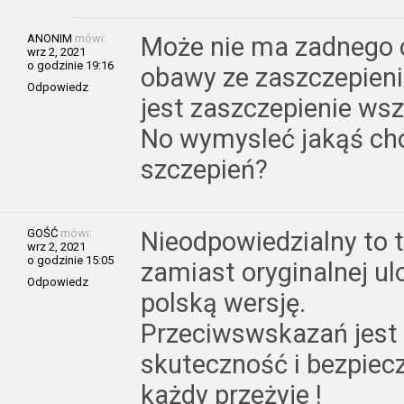
ANONIM
mówi:
Może nie ma zadnego c
wrz 2, 2021
o godzinie 19:16
obawy ze zaszczepieni
Odpowiedz
jest zaszczepienie wsz
No wymysleć jakąś chor
szczepień?
GOŚĆ
mówi:
Nieodpowiedzialny to t
wrz 2, 2021
o godzinie 15:05
zamiast oryginalnej ul
Odpowiedz
polską wersję.
Przeciwswskazań jest 
skuteczność i bezpiec
każdy przeżyje !