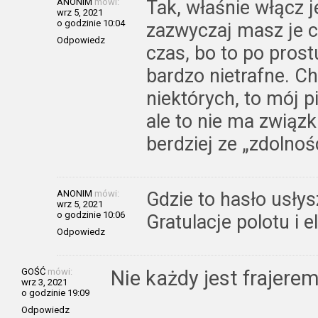
ANONIM
mówi:
Tak, właśnie włącz j
wrz 5, 2021
o godzinie 10:04
zazwyczaj masz je c
Odpowiedz
czas, bo to po prost
bardzo nietrafne. Ch
niektórych, to mój p
ale to nie ma związk
berdziej ze „zdolno
ANONIM
mówi:
Gdzie to hasło usłys
wrz 5, 2021
o godzinie 10:06
Gratulacje polotu i e
Odpowiedz
GOŚĆ
mówi:
Nie każdy jest frajerem 
wrz 3, 2021
o godzinie 19:09
Odpowiedz