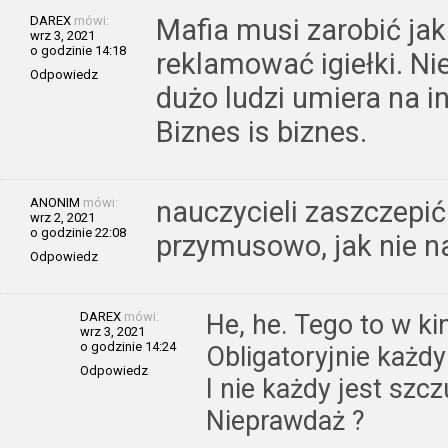
DAREX
mówi:
Mafia musi zarobić jak
wrz 3, 2021
o godzinie 14:18
reklamować igiełki. Ni
Odpowiedz
dużo ludzi umiera na i
Biznes is biznes.
ANONIM
mówi:
nauczycieli zaszczepić
wrz 2, 2021
o godzinie 22:08
przymusowo, jak nie n
Odpowiedz
DAREX
mówi:
He, he. Tego to w kini
wrz 3, 2021
o godzinie 14:24
Obligatoryjnie każdy
Odpowiedz
I nie każdy jest sz
Nieprawdaż ?