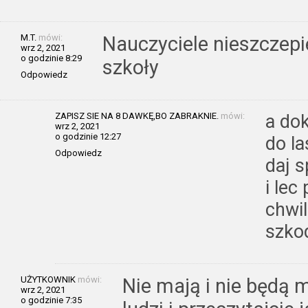
M.T.
mówi:
Nauczyciele nieszczepie
wrz 2, 2021
o godzinie 8:29
szkoły
Odpowiedz
ZAPISZ SIE NA 8 DAWKĘ,BO ZABRAKNIE.
mówi:
a do
wrz 2, 2021
o godzinie 12:27
do la
Odpowiedz
daj 
i lec
chwil
szko
UŻYTKOWNIK
mówi:
Nie mają i nie będą m
wrz 2, 2021
o godzinie 7:35