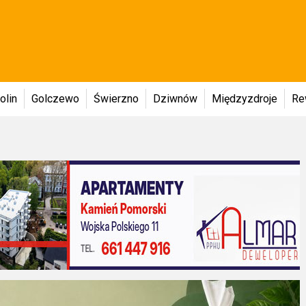
olin
Golczewo
Świerzno
Dziwnów
Międzyzdroje
Re