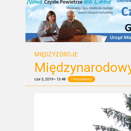
MIĘDZYZDROJE
Międzynarodowy
cze 5, 2019
•
13:48
1 Komentarz