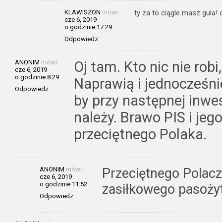
KLAWISZON
mówi:
ty za to ciągle masz gula! c
cze 6, 2019
o godzinie 17:29
Odpowiedz
ANONIM
mówi:
Oj tam. Kto nic nie robi
cze 6, 2019
o godzinie 8:29
Naprawią i jednocześn
Odpowiedz
by przy następnej inwes
należy. Brawo PIS i je
przeciętnego Polaka.
ANONIM
mówi:
Przeciętnego Polacz
cze 6, 2019
o godzinie 11:52
zasiłkowego pasoży
Odpowiedz