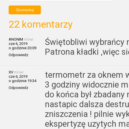
22 komentarzy
ANONIM
mówi:
Świętobliwi wybrańcy 
cze 6, 2019
o godzinie 20:09
Patrona kładki ,więc s
Odpowiedz
XV
mówi:
termometr za oknem w
cze 6, 2019
o godzinie 19:34
3 godziny widocznie m
Odpowiedz
do końca był zbadany 
nastapic dalsza destruk
zniszczenia ! pilnie wy
ekspertyzę uzytych ma