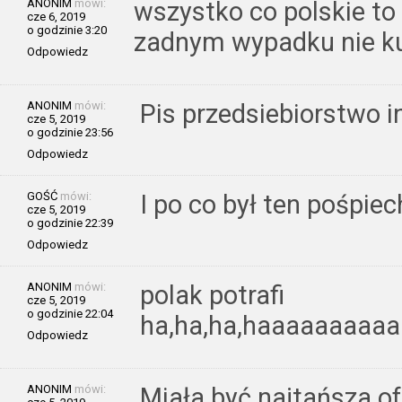
ANONIM
mówi:
wszystko co polskie to 
cze 6, 2019
o godzinie 3:20
zadnym wypadku nie 
Odpowiedz
ANONIM
mówi:
Pis przedsiebiorstwo 
cze 5, 2019
o godzinie 23:56
Odpowiedz
GOŚĆ
mówi:
I po co był ten pośpie
cze 5, 2019
o godzinie 22:39
Odpowiedz
ANONIM
mówi:
polak potrafi
cze 5, 2019
o godzinie 22:04
ha,ha,ha,haaaaaaaaa
Odpowiedz
ANONIM
mówi:
Miała być najtańsza ofe