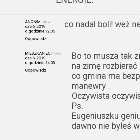
ANONIM
mówi:
co nadal boli! weż n
cze 6, 2019
o godzinie 12:05
Odpowiedz
MIESZKANIEC
mówi:
Bo to musza tak zr
cze 6, 2019
o godzinie 14:03
na zimę rozbierać
Odpowiedz
co gmina ma bezpie
manewry .
Oczywista oczywis
Ps.
Eugeniuszku geniu
dawno nie byłeś w 