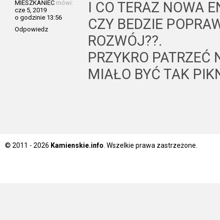
MIESZKANIEC
mówi:
I CO TERAZ NOWA E
cze 5, 2019
o godzinie 13:56
CZY BEDZIE POPR
Odpowiedz
ROZWÓJ??.
PRZYKRO PATRZEĆ 
MIAŁO BYĆ TAK PIKN
© 2011 - 2026
Kamienskie.info
. Wszelkie prawa zastrzeżone.