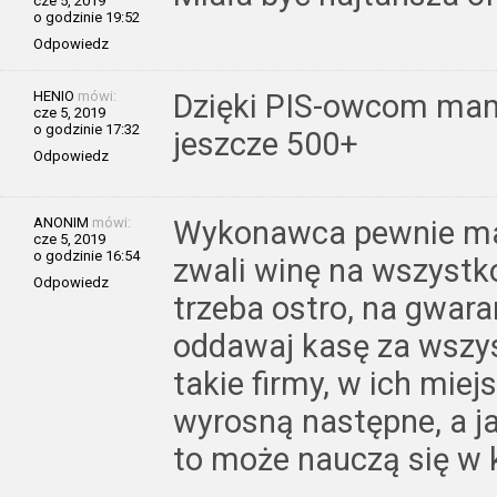
cze 5, 2019
o godzinie 19:52
Odpowiedz
HENIO
mówi:
Dzięki PIS-owcom mam
cze 5, 2019
o godzinie 17:32
jeszcze 500+
Odpowiedz
ANONIM
mówi:
Wykonawca pewnie ma
cze 5, 2019
o godzinie 16:54
zwali winę na wszystko
Odpowiedz
trzeba ostro, na gwaran
oddawaj kasę za wszys
takie firmy, w ich miej
wyrosną następne, a j
to może nauczą się w 