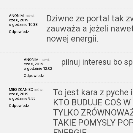
ANONIM
mówi:
Dziwne ze portal tak 
cze 6, 2019
o godzinie 10:38
zauważa a jeżeli nawet
Odpowiedz
nowej energii.
ANONIM
mówi:
pilnuj interesu bo s
cze 6, 2019
o godzinie 12:02
Odpowiedz
MIESZKANIEC
mówi:
To jest kara z pyche 
cze 6, 2019
o godzinie 9:55
KTO BUDUJE COŚ W
Odpowiedz
TYLKO ZRÓWNOWAŻ
TAKIE POMYSLY PO
ENERGIE.