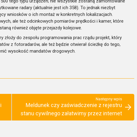
 500 tego typu urządzeń; nie wszystkie zostaną zamontowane
kowane radary (aktualnie jest ich 358). To jednak niezbyt
ięcy wniosków o ich montaż w konkretnych lokalizacjach.
wych, ale też odcinkowych pomiarów prędkości i kamer, które
taną również objęte przejazdy kolejowe.
ry złoży do zespołu programowania prac rządu projekt, który
tów z fotoradarów, ale też będzie otwierał ścieżkę do tego,
ienić wysokość mandatów drogowych.
Następny wpis
i
Meldunek czy zaświadczenie z rejestru
stanu cywilnego załatwimy przez internet