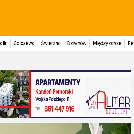
olin
Golczewo
Świerzno
Dziwnów
Międzyzdroje
Re