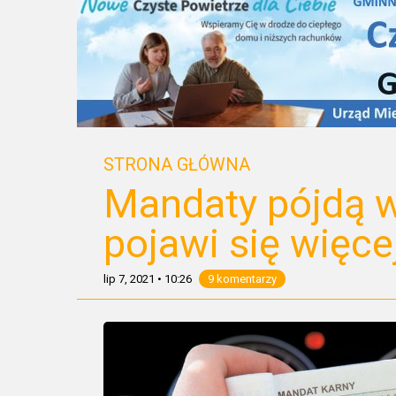
STRONA GŁÓWNA
Mandaty pójdą w
pojawi się więce
lip 7, 2021
•
10:26
9 komentarzy