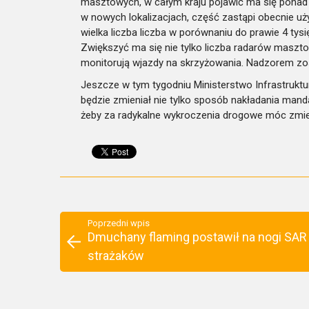
masztowych, w całym kraju pojawić ma się ponad
w nowych lokalizacjach, część zastąpi obecnie użyt
wielka liczba liczba w porównaniu do prawie 4 tys
Zwiększyć ma się nie tylko liczba radarów maszto
monitorują wjazdy na skrzyżowania. Nadzorem zos
Jeszcze w tym tygodniu Ministerstwo Infrastruktu
będzie zmieniał nie tylko sposób nakładania manda
żeby za radykalne wykroczenia drogowe móc zm
Poprzedni wpis
Dmuchany flaming postawił na nogi SAR 
strażaków