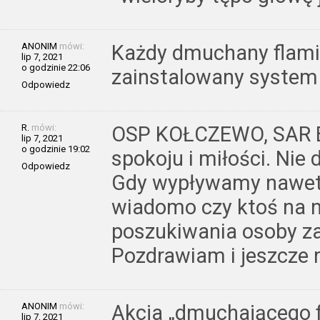
ANONIM
mówi:
Każdy dmuchany flami
lip 7, 2021
o godzinie 22:06
zainstalowany system
Odpowiedz
R.
mówi:
OSP KOŁCZEWO, SAR 
lip 7, 2021
o godzinie 19:02
spokoju i miłości. Nie 
Odpowiedz
Gdy wypływamy nawet
wiadomo czy ktoś na ni
poszukiwania osoby za
Pozdrawiam i jeszcze r
ANONIM
mówi:
Akcja „dmuchającego f
lip 7, 2021