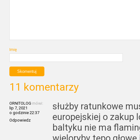
Imię
11 komentarzy
ORNITOLOG
mówi:
służby ratunkowe mus
lip 7, 2021
o godzinie 22:37
europejskiej o zakup l
Odpowiedz
baltyku nie ma flamin
wieloryby tępo głowę 