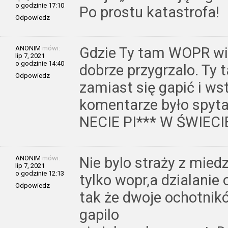
o godzinie 17:10
Po prostu katastrofa!
Odpowiedz
ANONIM
mówi:
Gdzie Ty tam WOPR wid
lip 7, 2021
o godzinie 14:40
dobrze przygrzalo. Ty 
Odpowiedz
zamiast się gapić i ws
komentarze było spyt
NECIE PI*** W ŚWIECI
ANONIM
mówi:
Nie bylo straży z miedz
lip 7, 2021
o godzinie 12:13
tylko wopr,a dzialanie
Odpowiedz
tak że dwoje ochotnik
gapilo