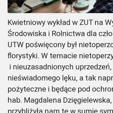
Kwietniowy wykład w ZUT na Wy
Środowiska i Rolnictwa dla cz
UTW poświęcony był nietoperz
florystyki. W temacie nietoperz
i nieuzasadnionych uprzedzeń,
nieświadomego lęku, a tak nap
pożyteczne i będące pod ochron
hab. Magdalena Dzięgielewska, 
przybliżyła nam te w sumie sym