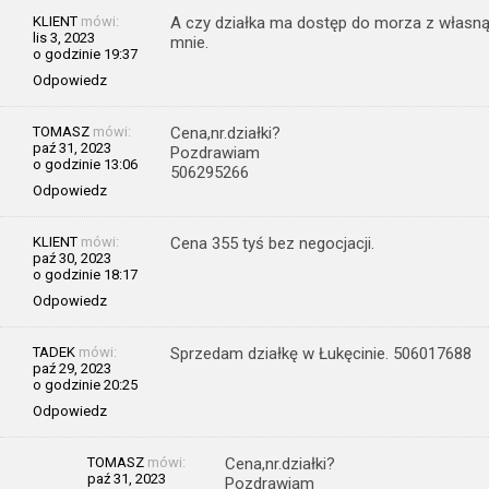
KLIENT
mówi:
A czy działka ma dostęp do morza z własną 
lis 3, 2023
mnie.
o godzinie 19:37
Odpowiedz
TOMASZ
mówi:
Cena,nr.działki?
paź 31, 2023
Pozdrawiam
o godzinie 13:06
506295266
Odpowiedz
KLIENT
mówi:
Cena 355 tyś bez negocjacji.
paź 30, 2023
o godzinie 18:17
Odpowiedz
TADEK
mówi:
Sprzedam działkę w Łukęcinie. 506017688
paź 29, 2023
o godzinie 20:25
Odpowiedz
TOMASZ
mówi:
Cena,nr.działki?
paź 31, 2023
Pozdrawiam