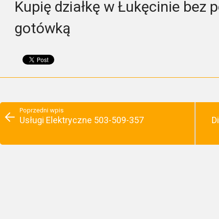
Kupię działkę w Łukęcinie bez 
gotówką
Poprzedni wpis
Usługi Elektryczne 503-509-357
D