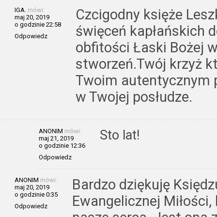
IGA.
mówi:
Czcigodny księże Leszk
maj 20, 2019
o godzinie 22:58
święceń kapłańskich d
Odpowiedz
obfitości Łaski Bożej 
stworzeń.Twój krzyż k
Twoim autentycznym p
w Twojej posłudze.
ANONIM
mówi:
Sto lat!
maj 21, 2019
o godzinie 12:36
Odpowiedz
ANONIM
mówi:
Bardzo dziękuję Księdz
maj 20, 2019
o godzinie 0:35
Ewangelicznej Miłości
Odpowiedz