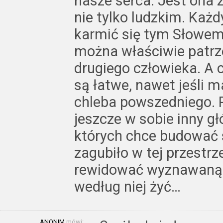
nasze serca. Jest ona 
nie tylko ludzkim. Każd
karmić się tym Słowem,
można właściwie patrze
drugiego człowieka. A 
są łatwe, nawet jeśli 
chleba powszedniego. 
jeszcze w sobie inny gł
których chce budować s
zagubiło w tej przestrz
rewidować wyznawaną h
według niej żyć…
ANONIM
mówi: