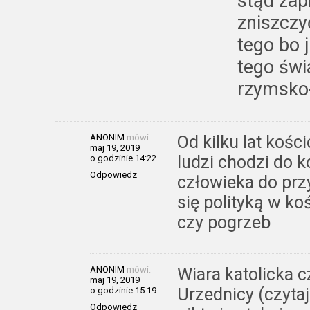
stąd zap
zniszczy
tego bo 
tego świ
rzymsko-
ANONIM
mówi:
Od kilku lat kośc
maj 19, 2019
ludzi chodzi do k
o godzinie 14:22
Odpowiedz
człowieka do prz
się polityką w ko
czy pogrzeb
ANONIM
mówi:
Wiara katolicka c
maj 19, 2019
Urzednicy (czytaj
o godzinie 15:19
Odpowiedz