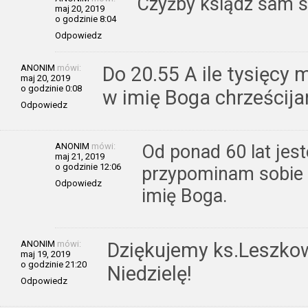
Czyżby ksiądz sam s
maj 20, 2019
o godzinie 8:04
Odpowiedz
ANONIM
mówi:
Do 20.55 A ile tysięcy m
maj 20, 2019
o godzinie 0:08
w imię Boga chrześcija
Odpowiedz
ANONIM
mówi:
Od ponad 60 lat jest
maj 21, 2019
o godzinie 12:06
przypominam sobie
Odpowiedz
imię Boga.
ANONIM
mówi:
Dziękujemy ks.Leszkow
maj 19, 2019
o godzinie 21:20
Niedzielę!
Odpowiedz