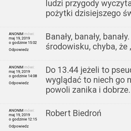
ludzi przygody wyczytają
pożytki dzisiejszego ś
ANONIM
mówi:
Banały, banały, banał
maj 19, 2019
o godzinie 15:02
środowisku, chyba, że „
Odpowiedz
ANONIM
mówi:
Do 13.44 jeżeli to pse
maj 19, 2019
o godzinie 14:08
wyglądać to niech go ni
Odpowiedz
powoli zanika i dobrze.
ANONIM
mówi:
Robert Biedroń
maj 19, 2019
o godzinie 12:15
Odpowiedz