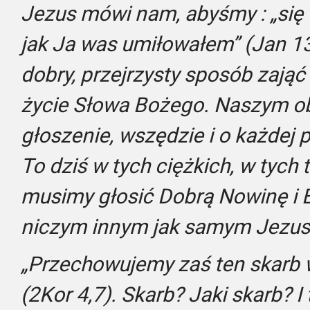
Jezus mówi nam, abyśmy : „się 
jak Ja was umiłowałem” (Jan 1
dobry, przejrzysty sposób zają
życie Słowa Bożego. Naszym o
głoszenie, wszędzie i o każdej 
To dziś w tych ciężkich, w tych
musimy głosić Dobrą Nowinę i Ew
niczym innym jak samym Jezu
„Przechowujemy zaś ten skarb 
(2Kor 4,7). Skarb? Jaki skarb? I