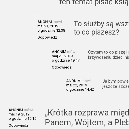
ten temat pisać ksią
ANONIM
mówi:
To służby są wsz
maj 21, 2019
to co piszesz?
o godzinie 12:38
Odpowiedz
ANONIM
mówi:
Czytam to co piszę i
maj 21, 2019
krzywdzeniu dzieci nic
o godzinie 19:47
Odpowiedz
ANONIM
mówi:
Ja bym powiedz
maj 22, 2019
jeszcze szczek
o godzinie 14:42
ANONIM
mówi:
„Krótka rozprawa mię
maj 19, 2019
o godzinie 15:15
Panem, Wójtem, a Pleb
Odpowiedz