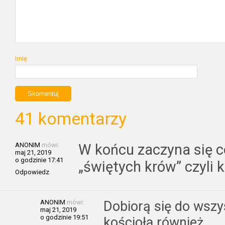
Imię
41 komentarzy
ANONIM
mówi:
W końcu zaczyna się co
maj 21, 2019
o godzinie 17:41
„świętych krów” czyli
Odpowiedz
ANONIM
mówi:
Dobiorą się do wszy
maj 21, 2019
o godzinie 19:51
kościoła również.