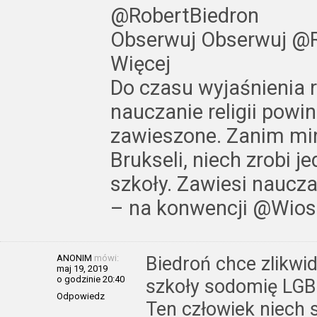
@RobertBiedron
Obserwuj Obserwuj @R
Więcej
Do czasu wyjaśnienia r
nauczanie religii powi
zawieszone. Zanim min
Brukseli, niech zrobi j
szkoły. Zawiesi nauczan
– na konwencji @Wios
ANONIM
mówi:
Biedroń chce zlikwi
maj 19, 2019
o godzinie 20:40
szkoły sodomię LGB
Odpowiedz
Ten człowiek niech 