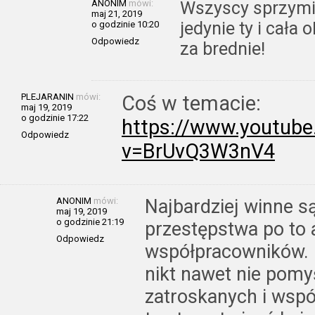
ANONIM
mówi:
Wszyscy sprzymie
maj 21, 2019
jedynie ty i cała
o godzinie 10:20
Odpowiedz
za brednie!
PLEJARANIN
mówi:
Coś w temacie:
maj 19, 2019
o godzinie 17:22
https://www.youtub
Odpowiedz
v=BrUvQ3W3nV4
ANONIM
mówi:
Najbardziej winne są
maj 19, 2019
o godzinie 21:19
przestępstwa po to
Odpowiedz
współpracowników. 
nikt nawet nie pomyś
zatroskanych i wspó