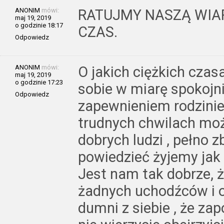
ANONIM
mówi:
RATUJMY NASZĄ WIAR
maj 19, 2019
o godzinie 18:17
CZAS.
Odpowiedz
ANONIM
mówi:
O jakich ciężkich czas
maj 19, 2019
o godzinie 17:23
sobie w miarę spokojni
Odpowiedz
zapewnieniem rodzini
trudnych chwilach mo
dobrych ludzi , pełno 
powiedzieć żyjemy jak
Jest nam tak dobrze, 
żadnych uchodźców i 
dumni z siebie , że z