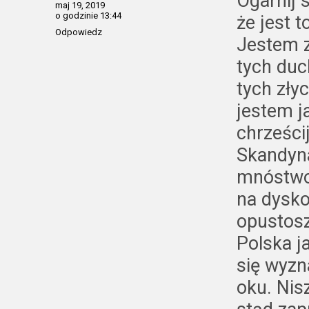
Ogarnij s
maj 19, 2019
o godzinie 13:44
że jest 
Odpowiedz
Jestem 
tych duc
tych złyc
jestem j
chrześci
Skandyna
mnóstwo
na dysko
opustosz
Polska j
się wyzn
oku. Nis