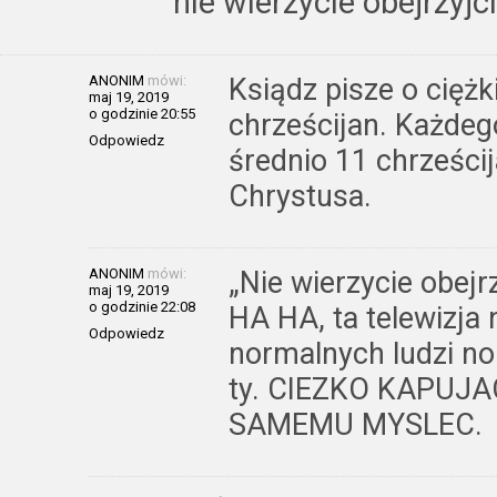
nie wierzycie obejrzyj
ANONIM
mówi:
Ksiądz pisze o ciężk
maj 19, 2019
o godzinie 20:55
chrześcijan. Każdego
Odpowiedz
średnio 11 chrześci
Chrystusa.
ANONIM
mówi:
„Nie wierzycie obej
maj 19, 2019
o godzinie 22:08
HA HA, ta telewizja n
Odpowiedz
normalnych ludzi no 
ty. CIEZKO KAPUJ
SAMEMU MYSLEC.