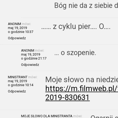
Bóg nie da z siebie 
ANONIM
mówi:
…… z cyklu pier…. O….
maj 19, 2019
o godzinie 10:37
Odpowiedz
ANONIM
mówi:
… o szopenie.
maj 19, 2019
o godzinie 21:17
Odpowiedz
MINISTRANT
mówi:
Moje słowo na niedzi
maj 19, 2019
o godzinie 10:14
https://m.filmweb.p
Odpowiedz
2019-830631
MOJE SŁOWO DLA MINISTRANTA
mówi: