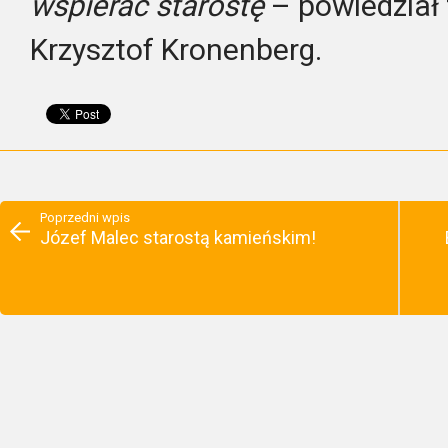
wspierać starostę
– powiedział
Krzysztof Kronenberg.
Poprzedni wpis
Józef Malec starostą kamieńskim!