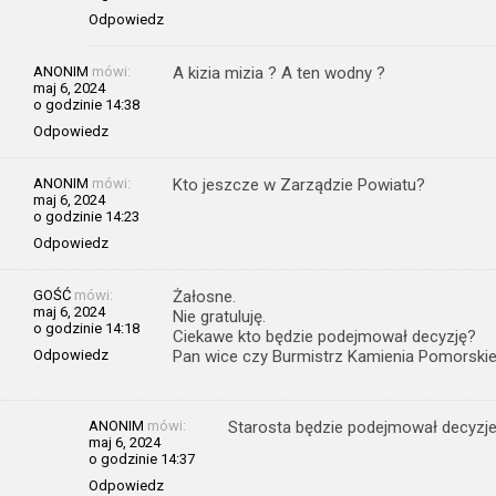
Odpowiedz
ANONIM
mówi:
A kizia mizia ? A ten wodny ?
maj 6, 2024
o godzinie 14:38
Odpowiedz
ANONIM
mówi:
Kto jeszcze w Zarządzie Powiatu?
maj 6, 2024
o godzinie 14:23
Odpowiedz
GOŚĆ
mówi:
Żałosne.
maj 6, 2024
Nie gratuluję.
o godzinie 14:18
Ciekawe kto będzie podejmował decyzję?
Odpowiedz
Pan wice czy Burmistrz Kamienia Pomorski
ANONIM
mówi:
Starosta będzie podejmował decyzje 
maj 6, 2024
o godzinie 14:37
Odpowiedz