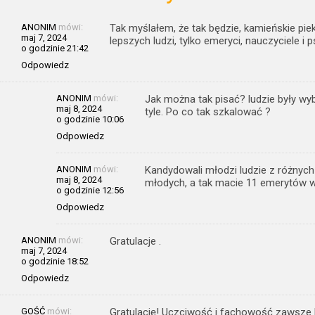
ANONIM
mówi:
Tak myślałem, że tak będzie, kamieńskie pi
maj 7, 2024
lepszych ludzi, tylko emeryci, nauczyciele i ps
o godzinie 21:42
Odpowiedz
ANONIM
mówi:
Jak można tak pisać? ludzie były wyb
maj 8, 2024
tyle. Po co tak szkalować ?
o godzinie 10:06
Odpowiedz
ANONIM
mówi:
Kandydowali młodzi ludzie z różnych
maj 8, 2024
młodych, a tak macie 11 emerytów w
o godzinie 12:56
Odpowiedz
ANONIM
mówi:
Gratulacje .
maj 7, 2024
o godzinie 18:52
Odpowiedz
GOŚĆ
mówi:
Gratulację! Uczciwość i fachowość zawsze 