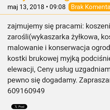
maj 13, 2018
•
09:08
Brak Komenta
zajmujemy się pracami: koszeni
zarośli(wykaszarka żyłkowa, kos
malowanie i konserwacja ogrodz
kostki brukowej myjką podciśni
elewacji, Ceny usług uzgadniam
pewno się dogadamy. Zaprasza
609160949