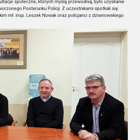
ltacje społeczne, których myślą przewodnią, było uzyskanie
rzonego Posterunku Policji. Z uczestnikami spotkali się:
im mł. insp. Leszek Nowak oraz policjanci z dziwnowskiego