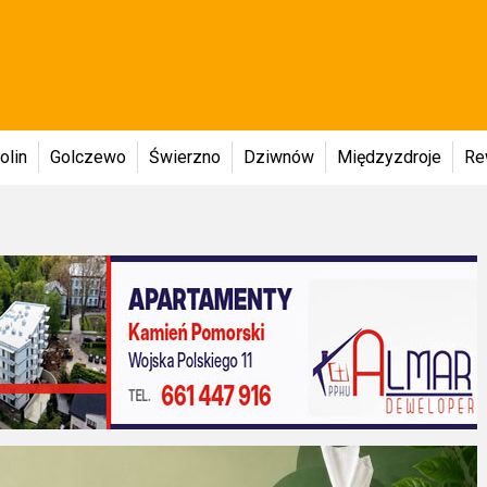
olin
Golczewo
Świerzno
Dziwnów
Międzyzdroje
Re