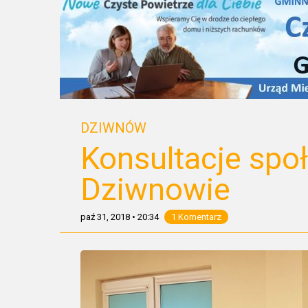
DZIWNÓW
Konsultacje społ
Dziwnowie
paź 31, 2018
•
20:34
1 Komentarz