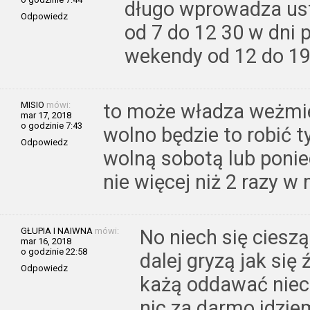
długo wprowadza ust
Odpowiedz
od 7 do 12 30 w dni 
wekendy od 12 do 1
MISIO
mówi:
to może władza weżmie
mar 17, 2018
o godzinie 7:43
wolno będzie to robić 
Odpowiedz
wolną sobotą lub ponie
nie więcej niż 2 razy w
GŁUPIA I NAIWNA
mówi:
No niech się cieszą
mar 16, 2018
o godzinie 22:58
dalej gryzą jak się 
Odpowiedz
każą oddawać niec
nic za darmo idzie