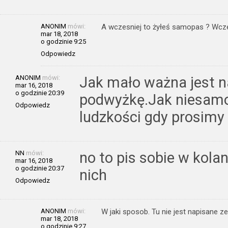
ANONIM
mówi:
A wczesniej to żyłeś samopas ? Wczes
mar 18, 2018
o godzinie 9:25
Odpowiedz
ANONIM
mówi:
Jak mało ważna jest n
mar 16, 2018
o godzinie 20:39
podwyżkę.Jak niesamo
Odpowiedz
ludzkości gdy prosimy
NN
mówi:
no to pis sobie w kola
mar 16, 2018
o godzinie 20:37
nich
Odpowiedz
ANONIM
mówi:
W jaki sposob. Tu nie jest napisane ze 
mar 18, 2018
o godzinie 9:27