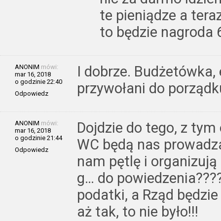
te pieniądze a tera
to będzie nagroda 6
ANONIM
mówi:
I dobrze. Budżetówka,
mar 16, 2018
o godzinie 22:40
przywołani do porządku
Odpowiedz
ANONIM
mówi:
Dojdzie do tego, z ty
mar 16, 2018
o godzinie 21:44
WC będą nas prowadzać
Odpowiedz
nam pętlę i organizują 
g… do powiedzenia???? 
podatki, a Rząd będzie
aż tak, to nie było!!!