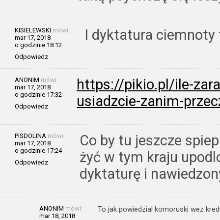
KISIELEWSKI
mówi:
I dyktatura ciemnoty
mar 17, 2018
o godzinie 18:12
Odpowiedz
ANONIM
mówi:
https://pikio.pl/ile-zar
mar 17, 2018
o godzinie 17:32
usiadzcie-zanim-przec
Odpowiedz
PISDOLINA
mówi:
Co by tu jeszcze spiep
mar 17, 2018
o godzinie 17:24
żyć w tym kraju upod
Odpowiedz
dyktaturę i nawiedzo
ANONIM
mówi:
To jak powiedzial komoruski wez kred
mar 18, 2018