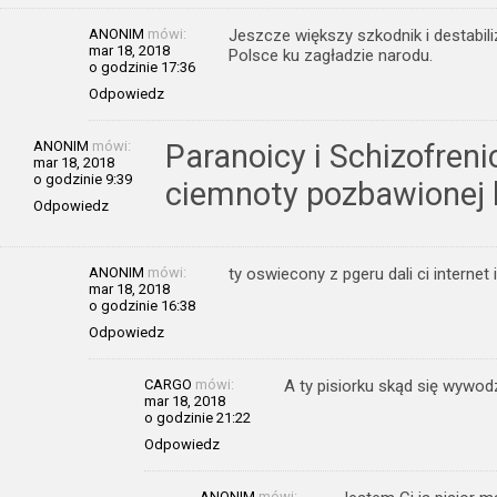
ANONIM
mówi:
Jeszcze większy szkodnik i destabil
mar 18, 2018
Polsce ku zagładzie narodu.
o godzinie 17:36
Odpowiedz
ANONIM
mówi:
Paranoicy i Schizofreni
mar 18, 2018
o godzinie 9:39
ciemnoty pozbawionej l
Odpowiedz
ANONIM
mówi:
ty oswiecony z pgeru dali ci internet 
mar 18, 2018
o godzinie 16:38
Odpowiedz
CARGO
mówi:
A ty pisiorku skąd się wywod
mar 18, 2018
o godzinie 21:22
Odpowiedz
ANONIM
mówi: