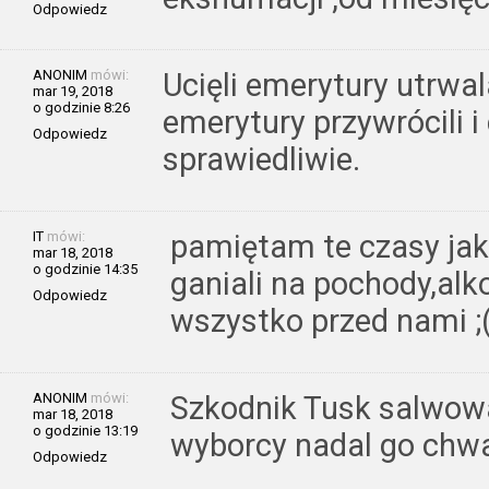
Odpowiedz
ANONIM
mówi:
Ucięli emerytury utrwal
mar 19, 2018
o godzinie 8:26
emerytury przywrócili i
Odpowiedz
sprawiedliwie.
IT
mówi:
pamiętam te czasy jak
mar 18, 2018
o godzinie 14:35
ganiali na pochody,alk
Odpowiedz
wszystko przed nami ;(
ANONIM
mówi:
Szkodnik Tusk salwował
mar 18, 2018
o godzinie 13:19
wyborcy nadal go chwa
Odpowiedz