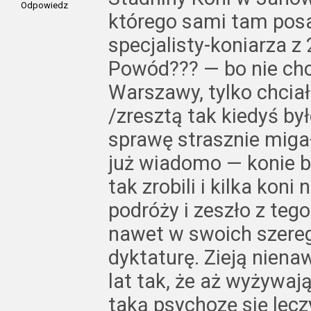
Odpowiedz
którego sami tam posa
specjalisty-koniarza z 
Powód??? — bo nie chc
Warszawy, tylko chciał
/zresztą tak kiedyś był
sprawę strasznie migał
już wiadomo — konie b
tak zrobili i kilka kon
podróży i zeszło z tego
nawet w swoich szere
dyktaturę. Zieją niena
lat tak, że aż wyżywają
taką psychozę się leczy