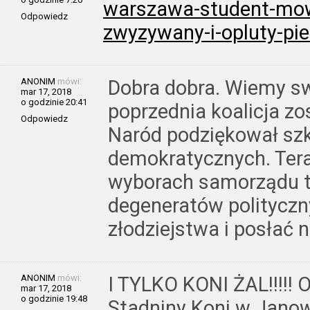
warszawa-student-mow
Odpowiedz
zwyzywany-i-opluty-pie
ANONIM
mówi:
Dobra dobra. Wiemy sw
mar 17, 2018
o godzinie 20:41
poprzednia koalicja zo
Odpowiedz
Naród podziękował sz
demokratycznych. Tera
wyborach samorządu t
degeneratów polityczny
złodziejstwa i posłać n
ANONIM
mówi:
I TYLKO KONI ŻAL!!!!! O
mar 17, 2018
o godzinie 19:48
Stadniny Koni w Janow