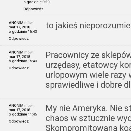
o godzinie 9:29
Odpowiedz
ANONIM
mówi:
to jakieś nieporozumie
mar 17, 2018
o godzinie 16:40
Odpowiedz
ANONIM
mówi:
Pracownicy ze sklepów 
mar 17, 2018
o godzinie 15:40
urzędasy, etatowcy k
Odpowiedz
urlopowym wiele razy w
sprawiedliwe i dobre d
ANONIM
mówi:
My nie Ameryka. Nie st
mar 17, 2018
o godzinie 11:46
chaos w sztucznie wy
Odpowiedz
Skompromitowana koal