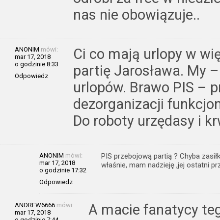
nas nie obowiązuje..
ANONIM
mówi:
Ci co mają urlopy w wię
mar 17, 2018
o godzinie 8:33
partię Jarosława. My –
Odpowiedz
urlopów. Brawo PIS – p
dezorganizacji funkcj
Do roboty urzędasy i kr
ANONIM
mówi:
PIS przebojową partią ? Chyba zasi
mar 17, 2018
właśnie, mam nadzieję ,jej ostatni p
o godzinie 17:32
Odpowiedz
ANDREW6666
mówi:
A macie fanatycy te
mar 17, 2018
o godzinie 7:44