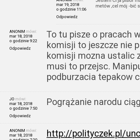
Jestem Ci ja pisior m
mar 19, 2018
metów ,cel mój -bić 
o godzinie 11:06
Odpowiedz
ANONIM
mówi:
To tu pisze o pracach 
mar 18, 2018
o godzinie 9:22
komisji to jeszcze nie
Odpowiedz
komisji mozna ustalic z
musi to przejsc. Manipu
podburzacia tepakow co
JO
mówi:
Pogrążanie narodu ciąg
mar 18, 2018
o godzinie 7:50
Odpowiedz
ANONIM
mówi:
http://polityczek.pl/u
mar 18, 2018
o godzinie 7:20