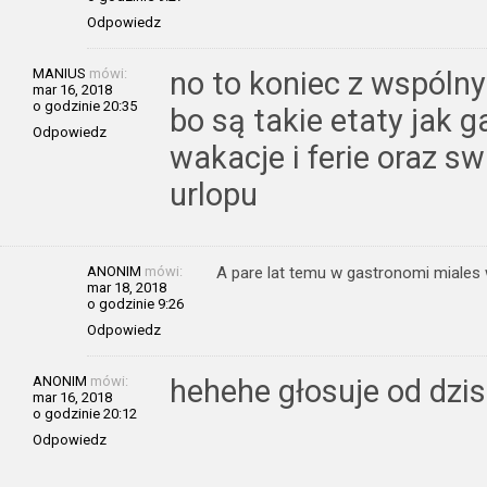
Odpowiedz
MANIUS
mówi:
no to koniec z wspóln
mar 16, 2018
o godzinie 20:35
bo są takie etaty jak g
Odpowiedz
wakacje i ferie oraz s
urlopu
ANONIM
mówi:
A pare lat temu w gastronomi miales 
mar 18, 2018
o godzinie 9:26
Odpowiedz
ANONIM
mówi:
hehehe głosuje od dzis j
mar 16, 2018
o godzinie 20:12
Odpowiedz