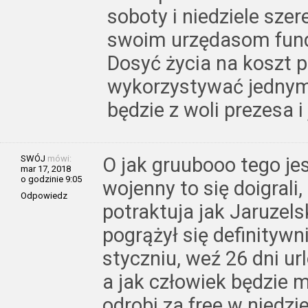
soboty i niedziele sz
swoim urzędasom fund
Dosyć życia na koszt p
wykorzystywać jednym 
będzie z woli prezesa i
SWÓJ
mówi:
O jak gruubooo tego jes
mar 17, 2018
o godzinie 9:05
wojenny to się doigrali
Odpowiedz
potraktuja jak Jaruzel
pogrążył się definitywn
styczniu, weź 26 dni ur
a jak człowiek będzie 
odrobi za free w niedzie