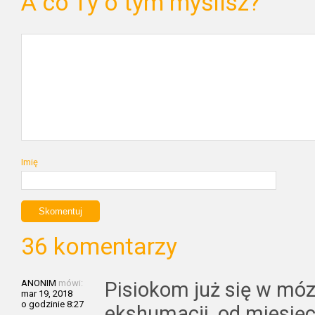
A co Ty o tym myślisz?
Imię
36 komentarzy
ANONIM
mówi:
Pisiokom już się w mó
mar 19, 2018
o godzinie 8:27
ekshumacji ,od miesięcz