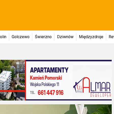
olin
Golczewo
Świerzno
Dziwnów
Międzyzdroje
Re