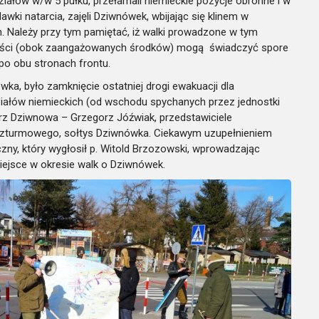
iałów w/w 5 pułku, przełamali niemieckie pozycje obronne i w
i natarcia, zajęli Dziwnówek, wbijając się klinem w
. Należy przy tym pamiętać, iż walki prowadzone w tym
ywności (obok zaangażowanych środków) mogą świadczyć spore
 po obu stronach frontu.
ka, było zamknięcie ostatniej drogi ewakuacji dla
iałów niemieckich (od wschodu spychanych przez jednostki
strz Dziwnowa – Grzegorz Jóźwiak, przedstawiciele
 Szturmowego, sołtys Dziwnówka. Ciekawym uzupełnieniem
czny, który wygłosił p. Witold Brzozowski, wprowadzając
iejsce w okresie walk o Dziwnówek.