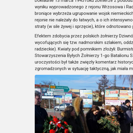
Dokładnie 13 marca 1945 roku żołnierze z pododdz
wyniku wyprowadzonego z rejonu Wrzosowa i Radawk
broniące wybrzeża ugrupowanie wojsk niemieckich
rejonie nie należały do łatwych, a o ich intens
straty (w sile żywej i sprzęcie), które odnotowano
Efektem zdobycia przez polskich żołnierzy Dziwnów
wycofujących się tzw. nadmorskim szlakiem, oddz
radzieckie). Kwiaty pod pomnikiem złożyli: Burmi
Stowarzyszenia Byłych Żołnierzy 1-go Batalionu
uroczystości był także zwięzły komentarz history
zgromadzonych w sytuację taktyczną, jak miała m