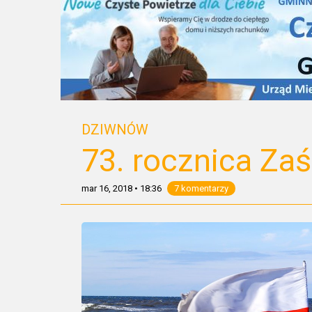
DZIWNÓW
73. rocznica Za
mar 16, 2018
•
18:36
7 komentarzy