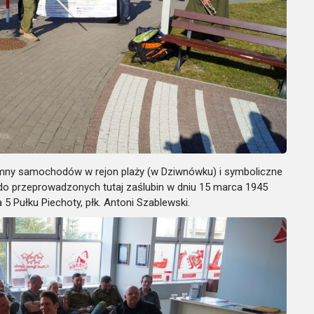
umny samochodów w rejon plaży (w Dziwnówku) i symboliczne
 do przeprowadzonych tutaj zaślubin w dniu 15 marca 1945
5 Pułku Piechoty, płk. Antoni Szablewski.