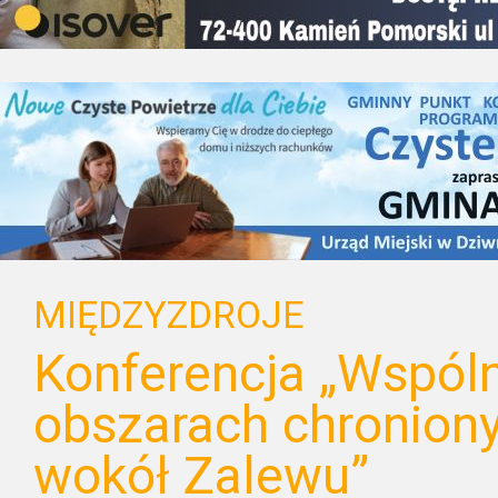
MIĘDZYZDROJE
Konferencja „Wspóln
obszarach chronion
wokół Zalewu”