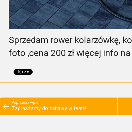
Sprzedam rower kolarzówkę, koła
foto ,cena 200 zł więcej info n
Poprzedni wpis
Zapraszamy do zabawy w teatr!