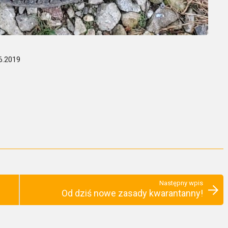
6.2019
Następny wpis
Od dziś nowe zasady kwarantanny!