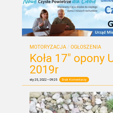
MOTORYZACJA
/
OGŁOSZENIA
Koła 17″ opony U
2019r
sty 25, 2022
•
09:25
Brak Komentarzy