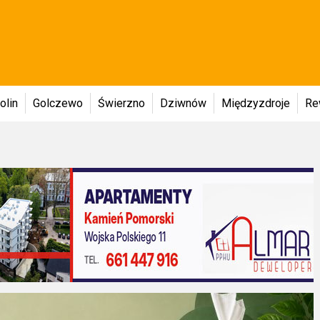
olin
Golczewo
Świerzno
Dziwnów
Międzyzdroje
Re