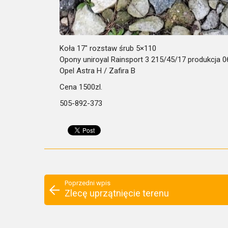
Koła 17″ rozstaw śrub 5×110
Opony uniroyal Rainsport 3 215/45/17 produkcja 0
Opel Astra H / Zafira B
Cena 1500zl.
505-892-373
Poprzedni wpis
Zlecę uprzątnięcie terenu