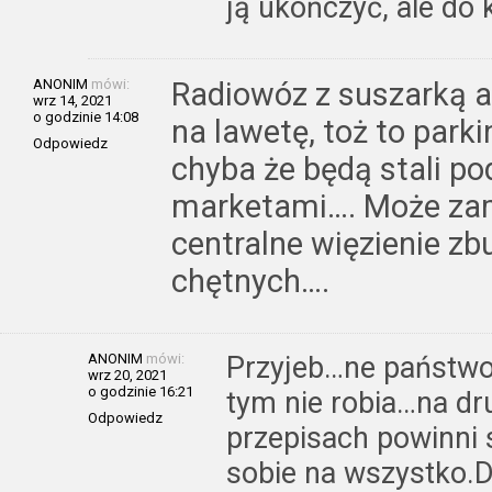
ją ukończyć, ale do
ANONIM
mówi:
Radiowóz z suszarką a
wrz 14, 2021
o godzinie 14:08
na lawetę, toż to park
Odpowiedz
chyba że będą stali po
marketami…. Może zam
centralne więzienie zb
chętnych….
ANONIM
mówi:
Przyjeb…ne państwo…
wrz 20, 2021
o godzinie 16:21
tym nie robia…na dr
Odpowiedz
przepisach powinni 
sobie na wszystko.