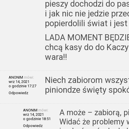
pieszy dochodzi do pa
i jak nic nie jedzie prz
popierdolili świat i jes
LADA MOMENT BĘDZIE S
chcą kasy do do Kaczy
wara!!
ANONIM
mówi:
Niech zabiorom wszys
wrz 14, 2021
o godzinie 17:27
piniondze święty spokó
Odpowiedz
ANONIM
mówi:
A może – zabiorą, p
wrz 14, 2021
o godzinie 18:51
Widać że problemy 
Odpowiedz