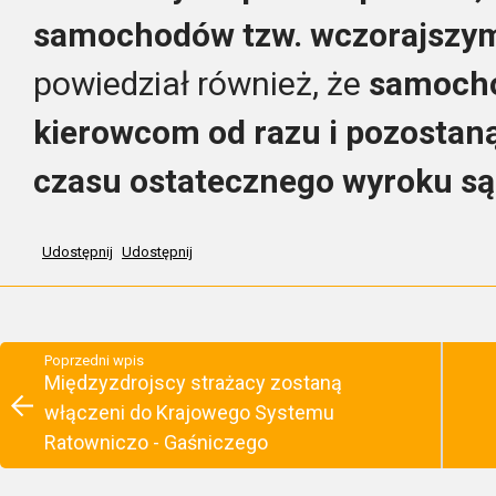
samochodów tzw. wczorajszy
powiedział również, że
samocho
kierowcom od razu i pozostaną
czasu ostatecznego wyroku są
Udostępnij
Udostępnij
Poprzedni wpis
Międzyzdrojscy strażacy zostaną
włączeni do Krajowego Systemu
Ratowniczo - Gaśniczego