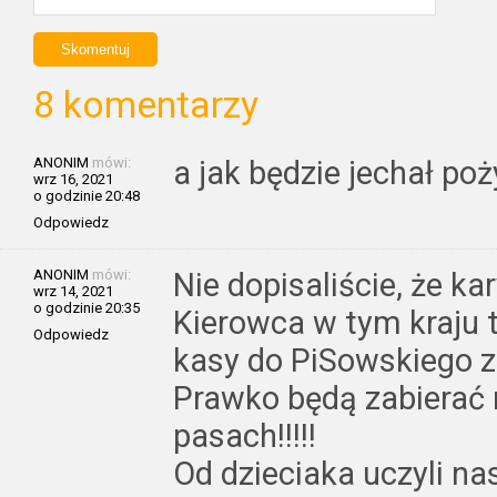
8 komentarzy
ANONIM
mówi:
a jak będzie jechał 
wrz 16, 2021
o godzinie 20:48
Odpowiedz
ANONIM
mówi:
Nie dopisaliście, że k
wrz 14, 2021
o godzinie 20:35
Kierowca w tym kraju 
Odpowiedz
kasy do PiSowskiego z
Prawko będą zabierać 
pasach!!!!!
Od dzieciaka uczyli n