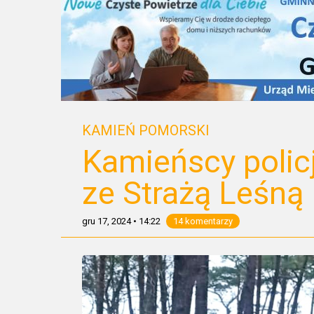
KAMIEŃ POMORSKI
Kamieńscy policj
ze Strażą Leśną
gru 17, 2024
•
14:22
14 komentarzy