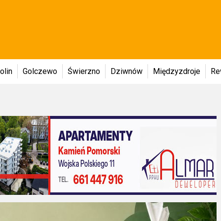
olin
Golczewo
Świerzno
Dziwnów
Międzyzdroje
Re