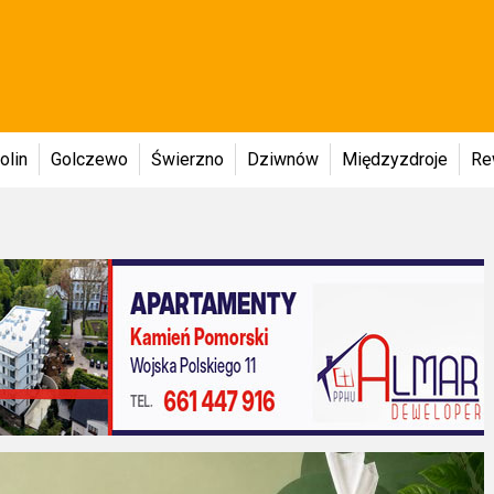
olin
Golczewo
Świerzno
Dziwnów
Międzyzdroje
Re