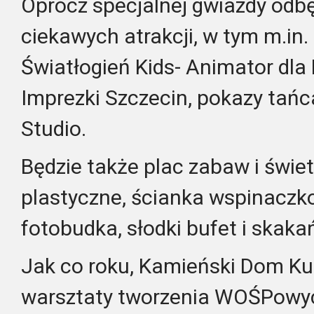
Oprócz specjalnej gwiazdy odbę
ciekawych atrakcji, w tym m.in
Światłogień Kids- Animator dla D
Imprezki Szczecin, pokazy tań
Studio.
Będzie także plac zabaw i świet
plastyczne, ścianka wspinaczk
fotobudka, słodki bufet i skaka
Jak co roku, Kamieński Dom Kul
warsztaty tworzenia WOŚPowyc