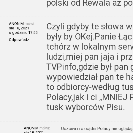
polski od Rewala aż po 
ANONIM
mówi:
Czyli gdyby te słowa 
sie 18, 2021
o godzinie 17:55
były by OKej.Panie Łąc
Odpowiedz
tchórz w lokalnym serw
ludzi,miej pan jaja i p
TVPinfo,gdzie był pan
wypowiedział pan te ha
to odbiorcy-według tus
Polacy,jak i ci „MNIEJ
tusk wyborców Pisu.
ANONIM
mówi:
Uczciwi i rozsądni Polacy nie ogląda
sie 18, 2021