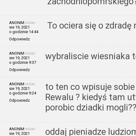
zachodniopomrskiego
ANONIM
mówi:
To ociera się o zdradę 
sie 19, 2021
o godzinie 14:44
Odpowiedz
ANONIM
mówi:
wybraliscie wiesniaka 
sie 19, 2021
o godzinie 9:37
Odpowiedz
ANONIM
mówi:
to ten co wpisuje sobie
sie 19, 2021
o godzinie 9:24
Rewalu ? kiedyś tam ut
Odpowiedz
porobic dziadki mogli?
ANONIM
mówi:
oddaj pieniadze ludziom
sie 19, 2021