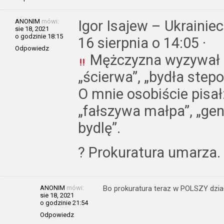
ANONIM
mówi:
Igor Isajew – Ukrainie
sie 18, 2021
o godzinie 18:15
16 sierpnia o 14:05 ·
Odpowiedz
Mężczyzna wyzywał U
„ścierwa”, „bydła stepo
O mnie osobiście pisał
„fałszywa małpa”, „ge
bydlę”.
? Prokuratura umarza.
ANONIM
mówi:
Bo prokuratura teraz w POLSZY działa 
sie 18, 2021
o godzinie 21:54
Odpowiedz