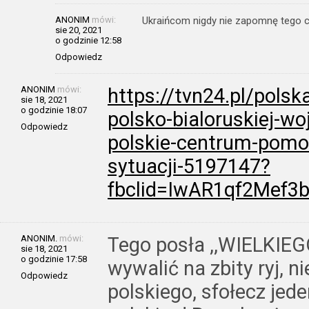
ANONIM
mówi:
Ukraińcom nigdy nie zapomnę tego co
sie 20, 2021
o godzinie 12:58
Odpowiedz
ANONIM
mówi:
https://tvn24.pl/polsk
sie 18, 2021
o godzinie 18:07
polsko-bialoruskiej-wo
Odpowiedz
polskie-centrum-pomo
sytuacji-5197147?
fbclid=IwAR1qf2Mef3
ANONIM.
mówi:
Tego posła ,,WIELKIEG
sie 18, 2021
o godzinie 17:58
wywalić na zbity ryj, n
Odpowiedz
polskiego, sfołecz jede