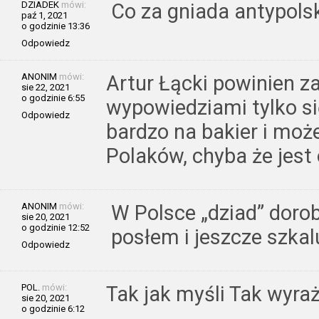
DZIADEK
mówi:
Co za gniada antypolsk
paź 1, 2021
o godzinie 13:36
Odpowiedz
ANONIM
mówi:
Artur Łącki powinien z
sie 22, 2021
o godzinie 6:55
wypowiedziami tylko się
Odpowiedz
bardzo na bakier i moż
Polaków, chyba że jest
ANONIM
mówi:
W Polsce „dziad” dorob
sie 20, 2021
o godzinie 12:52
posłem i jeszcze szkal
Odpowiedz
POL.
mówi:
Tak jak myśli Tak wyra
sie 20, 2021
o godzinie 6:12