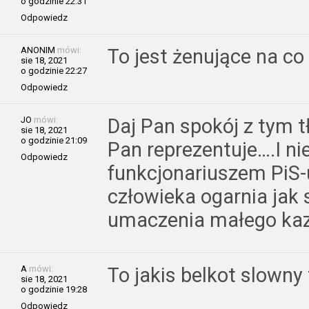
o godzinie 22:31
Odpowiedz
ANONIM
mówi:
To jest żenujące na co
sie 18, 2021
o godzinie 22:27
Odpowiedz
JO
mówi:
Daj Pan spokój z tym 
sie 18, 2021
o godzinie 21:09
Pan reprezentuje….I nie
Odpowiedz
funkcjonariuszem PiS
człowieka ogarnia jak s
umaczenia małego ka
A
mówi:
To jakis belkot slowny
sie 18, 2021
o godzinie 19:28
Odpowiedz