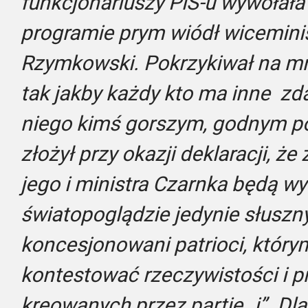
funkcjonariuszy PiS-u wywołał
programie prym wiódł wiceminis
Rzymkowski. Pokrzykiwał na mn
tak jakby każdy kto ma inne zda
niego kimś gorszym, godnym pog
złożył przy okazji deklaracji, ż
jego i ministra Czarnka będą w
światopoglądzie jedynie słuszn
koncesjonowani patrioci, którym
kontestować rzeczywistości i p
kreowanych przez partię „i”. Dlac