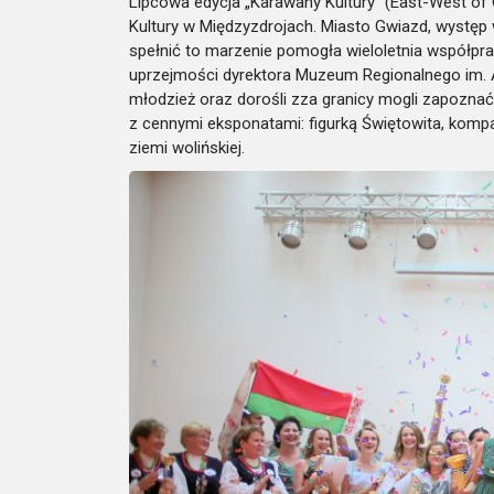
Lipcowa edycja „Karawany Kultury” (East-West o
Kultury w Międzyzdrojach. Miasto Gwiazd, występ w
spełnić to marzenie pomogła wieloletnia współpra
uprzejmości dyrektora Muzeum Regionalnego im. 
młodzież oraz dorośli zza granicy mogli zapoznać 
z cennymi eksponatami: figurką Świętowita, kom
ziemi wolińskiej.