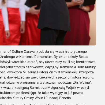
mer of Culture Caravan) odbyła się w auli historycznego
Chrobrego w Kamieniu Pomorskim. Dyrektor szkoły Beata
łożyli wszelkich starań, aby uczestnicy czuli się komfortowo
organizatorem czerwcowej edycji był Kamieński Dom Kultury
ości dyrektora Muzeum Historii Ziemi Kamieńskiej Grzegorza
ną, dowiedzieć się wielu ciekawych rzeczy o historii regionu.
rali udział w programie artystycznym podczas „Dni Wolina”,
cz wraz z zastępcą Burmistrza Małgorzatą Wójcik wręczyli
truktorom podkreślając, że takie występy to już pewna
Ośrodka Kultury Gminy Wolin i Fundacji Benefis.