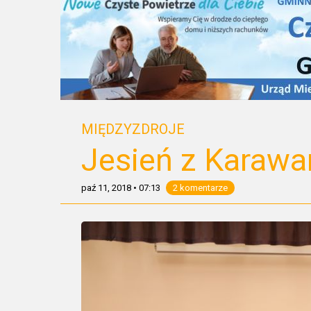
MIĘDZYZDROJE
Jesień z Karawa
paź 11, 2018
•
07:13
2 komentarze