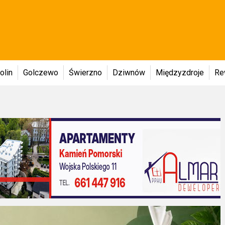
olin
Golczewo
Świerzno
Dziwnów
Międzyzdroje
Re