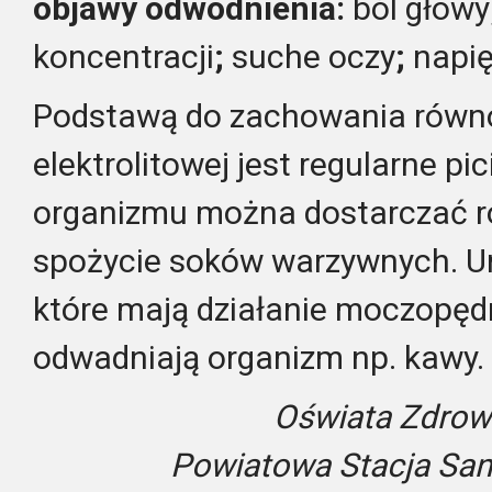
objawy odwodnienia:
ból głowy
koncentracji
;
suche oczy
;
napię
Podstawą do zachowania równ
elektrolitowej jest
regularne pi
organizmu można dostarczać r
spożycie soków warzywnych. Un
które mają działanie moczopęd
odwadniają organizm np. kawy.
Oświata Zdrow
Powiatowa Stacja San